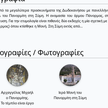
ό τα μεγαλύτερα προσκυνήματα της Δωδεκανήσου με πανελλήνια 
 του Πανορμίτη στη Σύμη. Η ονομασία του όρμου Πάνορμος, στη
υση. Για την ετυμολογία είναι πιθανές δύο εκδοχές η μία σχετική μ
ερμος) όπου κτίσθηκε η Μονή. Στη Σύμη εκτός από...
ιογραφίες / Φωτογραφίες
Αρχαγγέλος Μιχαήλ
Ιερά Μονή του
ο Πανορμίτης.
Πανορμίτη στη Σύμη
Το τέμπλο είναι έργο