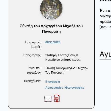
Ένα απ
Μιχαήλ
προέλε
Σύναξη του Αρχαγγέλου Μιχαήλ του
(παν -
Πανορμίτη
Ημερομηνία
08/11/2026
Εορτής:
Αγ
Τύπος εορτής:
Σταθερή.
Εορτάζει στις 8
Νοεμβρίου εκάστου έτους.
Άγιοι που
Συναξη Του Αρχαγγελου Μιχαηλ
εορτάζουν:
Του Πανορμιτη
Περιεχόμενα:
Βιογραφία
Αγιογραφίες / Φωτογραφίες