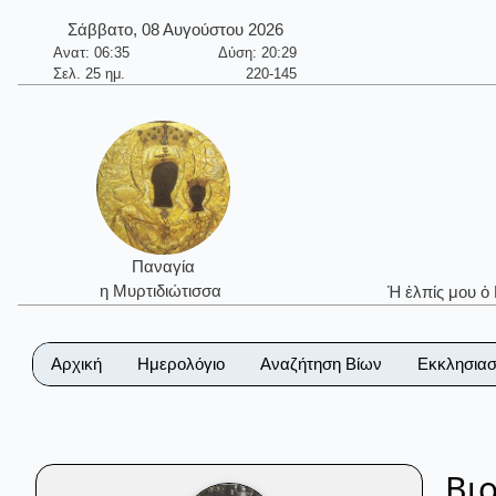
Σάββατο, 08 Αυγούστου 2026
Ανατ: 06:35
Δύση: 20:29
Σελ. 25 ημ.
220-145
Παναγία
η Μυρτιδιώτισσα
Ἡ ἐλπίς μου ὁ
Αρχική
Ημερολόγιο
Αναζήτηση Βίων
Εκκλησιασ
Βι