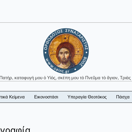
 Πατήρ, καταφυγή μου ὁ Υἱός, σκέπη μου τὸ Πνεῦμα τὸ ἅγιον, Τριὰς 
τικά Κείμενα
Εικονοστάσι
Υπεραγία Θεοτόκος
Πάσχα
ογραφία