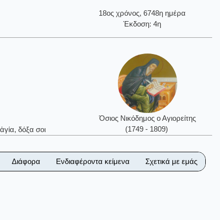
18ος χρόνος, 6748η ημέρα
Έκδοση: 4η
Όσιος Νικόδημος ο Αγιορείτης
(1749 - 1809)
ἁγία, δόξα σοι
Διάφορα
Ενδιαφέροντα κείμενα
Σχετικά με εμάς