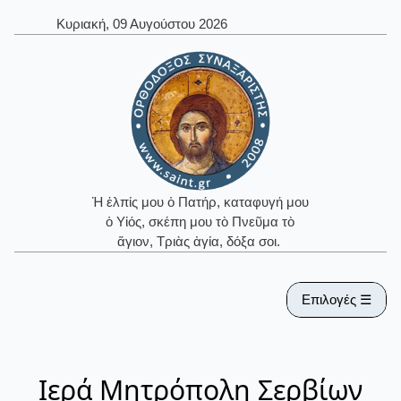
Κυριακή, 09 Αυγούστου 2026
Ἡ ἐλπίς μου ὁ Πατήρ, καταφυγή μου
ὁ Υἱός, σκέπη μου τὸ Πνεῦμα τὸ
ἅγιον, Τριὰς ἁγία, δόξα σοι.
Επιλογές ☰
Ιερά Μητρόπολη Σερβίων