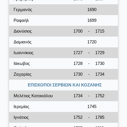
Γερμανός
1690
Ραφαήλ
1699
Διονύσιος
1700
-
1715
Δαμιανός
1720
Ιωαννίκιος
1727
-
1729
Ιάκωβος
1728
-
1730
Ζαχαρίας
1730
-
1734
ΕΠΙΣΚΟΠΟΙ ΣΕΡΒΙΩΝ ΚΑΙ ΚΟΖΑΝΗΣ
Μελέτιος Κατακάλου
1734
-
1752
Ιερεμίας
1745
Ιγνάτιος
1752
-
1785