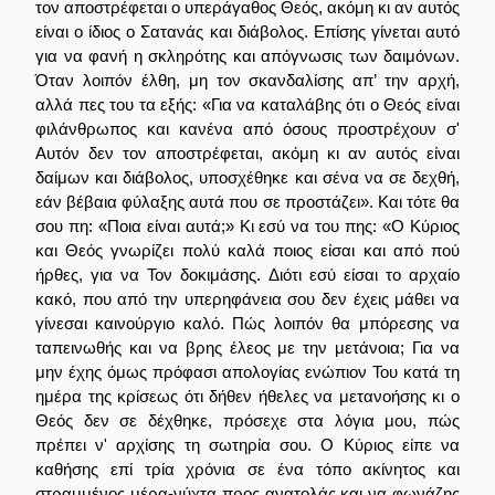
τον αποστρέφεται ο υπεράγαθος Θεός, ακόμη κι αν αυτός
είναι ο ίδιος ο Σατανάς και διάβολος. Επίσης γίνεται αυτό
για να φανή η σκληρότης και απόγνωσις των δαιμόνων.
Όταν λοιπόν έλθη, μη τον σκανδαλίσης απ’ την αρχή,
αλλά πες του τα εξής: «Για να καταλάβης ότι ο Θεός είναι
φιλάνθρωπος και κανένα από όσους προστρέχουν σ'
Αυτόν δεν τον αποστρέφεται, ακόμη κι αν αυτός είναι
δαίμων και διάβολος, υποσχέθηκε και σένα να σε δεχθή,
εάν βέβαια φύλαξης αυτά που σε προστάζει». Και τότε θα
σου πη: «Ποια είναι αυτά;» Κι εσύ να του πης: «Ο Κύριος
και Θεός γνωρίζει πολύ καλά ποιος είσαι και από πού
ήρθες, για να Τον δοκιμάσης. Διότι εσύ είσαι το αρχαίο
κακό, που από την υπερηφάνεια σου δεν έχεις μάθει να
γίνεσαι καινούργιο καλό. Πώς λοιπόν θα μπόρεσης να
ταπεινωθής και να βρης έλεος με την μετάνοια; Για να
μην έχης όμως πρόφασι απολογίας ενώπιον Του κατά τη
ημέρα της κρίσεως ότι δήθεν ήθελες να μετανοήσης κι ο
Θεός δεν σε δέχθηκε, πρόσεχε στα λόγια μου, πώς
πρέπει ν' αρχίσης τη σωτηρία σου. Ο Κύριος είπε να
καθήσης επί τρία χρόνια σε ένα τόπο ακίνητος και
στραμμένος μέρα-νύχτα προς ανατολάς και να φωνάζης