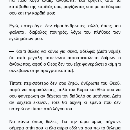
Για ποιο λόγο κλαις, άνθρωπε, και θρηνείς από τα
κατάβαθα της καρδιάς σου, ραγίζοντας έτσι με τα δάκρυα
σου και την καρδιά μου;
Εγώ, πάτερ άγιε, δεν είμαι άνθρωπος, αλλά, όπως μου
φαίνεται, διάβολος πονηρός, λόγω του πλήθους των
εγκλημάτων μου.
— Και τι θέλεις να κάνω για σένα, αδελφέ; (Διότι νόμιζε
ότι από μεγάλη ταπείνωσι αυτοαπεκαλείτο δαίμων ο
άνθρωπος, αφού ο Θεός δεν του είχε φανερώσει ακόμη τι
συνέβαινε στην πραγματικότητα).
Τίποτε περισσότερο δεν σου ζητώ, άνθρωπε του Θεού,
παρά να παρακάλεσης πολύ τον Κύριο και Θεό σου να
σου φανέρωση αν δέχεται τον διάβολο σε μετάνοια. Διότι
αν δέχεται εκείνον, τότε θα δεχθή κι εμένα που δεν
υστερώ σε τίποτε από λόγου του.
Να κάνω όπως θέλεις. Για την ώρα όμως πήγαινε
σήμερα σπίτι σου κι έλα αύριο εδώ να σου πω το θέλημα