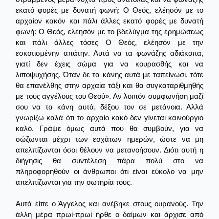
εκατό φορές με δυνατή φωνή: Ο Θεός, ελέησόν με το
αρχαίον κακόν και πάλι άλλες εκατό φορές με δυνατή
φωνή: Ο Θεός, ελέησόν με το βδελύγμα της ερημώσεως
και πάλι άλλες τόσες Ο Θεός, ελέησόν με την
εσκοτισμένην απάτην. Αυτά να τα φωνάζης αδιάκοπα,
γιατί δεν έχεις σώμα για να κουρασθής και να
λιποψυχήσης. Όταν δε τα κάνης αυτά με ταπείνωσι, τότε
θα επανέλθης στην αρχαία τάξι και θα συγκαταριθμηθής
με τους αγγέλους του Θεού». Αν λοιπόν συμφωνήση μαζί
σου να τα κάνη αυτά, δέξου τον σε μετάνοια. Αλλά
γνωρίζω καλά ότι το αρχαίο κακό δεν γίνεται καινούργιο
καλό. Γράψε όμως αυτά που θα συμβούν, για να
σώζωνται μέχρι των εσχάτων ημερών, ώστε να μη
απελπίζωνται όσοι θέλουν να μετανοήσουν. Διότι αυτή η
διήγησις θα συντέλεση πάρα πολύ στο να
πληροφορηθούν οι άνθρωποι ότι είναι εύκολο να μην
απελπίζωνται για την σωτηρία τους.
Αυτά είπε ο Άγγελος και ανέβηκε στους ουρανούς. Την
άλλη μέρα πρωί-πρωί ήρθε ο δαίμων και άρχισε από