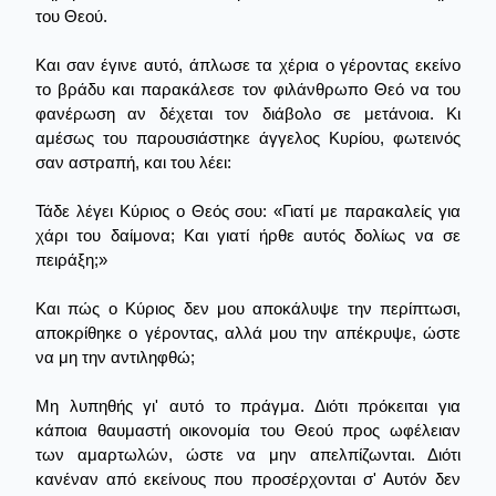
του Θεού.
Και σαν έγινε αυτό, άπλωσε τα χέρια ο γέροντας εκείνο
το βράδυ και παρακάλεσε τον φιλάνθρωπο Θεό να του
φανέρωση αν δέχεται τον διάβολο σε μετάνοια. Κι
αμέσως του παρουσιάστηκε άγγελος Κυρίου, φωτεινός
σαν αστραπή, και του λέει:
Τάδε λέγει Κύριος ο Θεός σου: «Γιατί με παρακαλείς για
χάρι του δαίμονα; Και γιατί ήρθε αυτός δολίως να σε
πειράξη;»
Και πώς ο Κύριος δεν μου αποκάλυψε την περίπτωσι,
αποκρίθηκε ο γέροντας, αλλά μου την απέκρυψε, ώστε
να μη την αντιληφθώ;
Μη λυπηθής γι' αυτό το πράγμα. Διότι πρόκειται για
κάποια θαυμαστή οικονομία του Θεού προς ωφέλειαν
των αμαρτωλών, ώστε να μην απελπίζωνται. Διότι
κανέναν από εκείνους που προσέρχονται σ' Αυτόν δεν