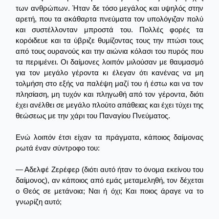
των ανθρώπων. Ήταν δε τόσο μεγάλος και υψηλός στην
αρετή, που τα ακάθαρτα πνεύματα τον υπολόγιζαν πολύ
και συστέλλονταν μπροστά του. Πολλές φορές τα
κορόιδευε και τα ύβριζε θυμίζοντας τους την πτώσι τους
από τους ουρανούς και την αιώνια κόλασι του πυρός που
τα περιμένει. Οι δαίμονες λοιπόν μιλούσαν με θαυμασμό
για τον μεγάλο γέροντα κι έλεγαν ότι κανένας να μη
τολμήση στο εξής να παλέψη μαζί του ή έστω και να τον
πλησίαση, μη τυχόν και πληγωθή από τον γέροντα, διότι
έχει ανέλθει σε μεγάλο πλούτο απάθειας και έχει τύχει της
θεώσεως με την χάρι του Παναγίου Πνεύματος.
Ενώ λοιπόν έτσι είχαν τα πράγματα, κάποιος δαίμονας
ρωτά έναν σύντροφο του:
— Αδελφέ Ζερέφερ (διότι αυτό ήταν το όνομα εκείνου του
δαίμονος), αν κάποιος από εμάς μεταμεληθή, τον δέχεται
ο Θεός σε μετάνοια; Ναι ή όχι; Και ποιος άραγε να το
γνωρίζη αυτό;