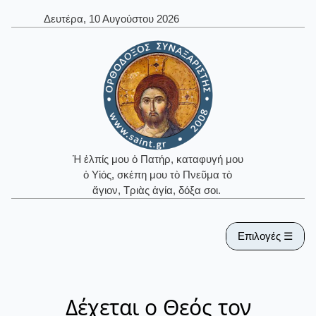
Δευτέρα, 10 Αυγούστου 2026
Ἡ ἐλπίς μου ὁ Πατήρ, καταφυγή μου
ὁ Υἱός, σκέπη μου τὸ Πνεῦμα τὸ
ἅγιον, Τριὰς ἁγία, δόξα σοι.
Επιλογές ☰
Δέχεται ο Θεός τον