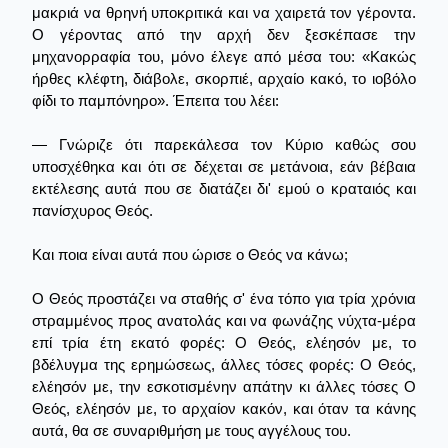
μακριά να θρηνή υποκριτικά και να χαιρετά τον γέροντα.
Ο γέροντας από την αρχή δεν ξεσκέπασε την
μηχανορραφία του, μόνο έλεγε από μέσα του: «Κακώς
ήρθες κλέφτη, διάβολε, σκορπιέ, αρχαίο κακό, το ιοβόλο
φίδι το παμπόνηρο». Έπειτα του λέει:
— Γνώριζε ότι παρεκάλεσα τον Κύριο καθώς σου
υποσχέθηκα και ότι σε δέχεται σε μετάνοια, εάν βέβαια
εκτέλεσης αυτά που σε διατάζει δι' εμού ο κραταιός και
πανίσχυρος Θεός.
Και ποια είναι αυτά που ώρισε ο Θεός να κάνω;
Ο Θεός προστάζει να σταθής σ' ένα τόπο για τρία χρόνια
στραμμένος προς ανατολάς και να φωνάζης νύχτα-μέρα
επί τρία έτη εκατό φορές: Ο Θεός, ελέησόν με, το
βδέλυγμα της ερημώσεως, άλλες τόσες φορές: Ο Θεός,
ελέησόν με, την εσκοτισμένην απάτην κι άλλες τόσες Ο
Θεός, ελέησόν με, το αρχαίον κακόν, και όταν τα κάνης
αυτά, θα σε συναριθμήση με τους αγγέλους του.