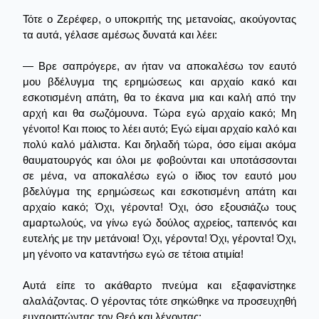
Τότε ο Ζερέφερ, ο υποκριτής της μετανοίας, ακούγοντας
τα αυτά, γέλασε αμέσως δυνατά και λέει:
— Βρε σαπρόγερε, αν ήταν να αποκαλέσω τον εαυτό
μου βδέλυγμα της ερημώσεως και αρχαίο κακό και
εσκοτισμένη απάτη, θα το έκανα μια και καλή από την
αρχή και θα σωζόμουνα. Τώρα εγώ αρχαίο κακό; Μη
γένοιτο! Και ποιος το λέει αυτό; Εγώ είμαι αρχαίο καλό και
πολύ καλό μάλιστα. Και δηλαδή τώρα, όσο είμαι ακόμα
θαυματουργός και όλοι με φοβούνται και υποτάσσονται
σε μένα, να αποκαλέσω εγώ ο ίδιος τον εαυτό μου
βδελύγμα της ερημώσεως και εσκοτισμένη απάτη και
αρχαίο κακό; Όχι, γέροντα! Όχι, όσο εξουσιάζω τους
αμαρτωλούς, να γίνω εγώ δούλος αχρείος, ταπεινός και
ευτελής με την μετάνοια! Όχι, γέροντα! Όχι, γέροντα! Όχι,
μη γένοιτο να καταντήσω εγώ σε τέτοια ατιμία!
Αυτά είπε το ακάθαρτο πνεύμα και εξαφανίστηκε
αλαλάζοντας. Ο γέροντας τότε σηκώθηκε να προσευχηθή
ευχαριστώντας τον Θεό και λέγοντας: