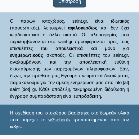
Επιστροφή
Ο παρών ιστοχώρος, saint.gr, είναι ιδιωτικός
(προσωπικός), λειτουργεί
αφιλοκερδώς
και δεν έχει
κερδοσκοπικό ή άλλο σκοπό. Οι πληροφορίες που
περιλαμβάνονται στο saint.gr προσφέρονται προς τους
επισκέπτες του αποκλειστικά και μόνο για
ενημερωτικούς
σκοπούς. Οι επισκέπτες του saint.gr,
αναλαμβάνουν και την αποκλειστική ευθύνη
διασταύρωσης των παρεχομένων πληροφοριών. Εάν,
δίχως την πρόθεσή μας θίγουμε πνευματικά δικαιώματα,
παρακαλούμε για την άμεση ενημέρωσή μας στο: info [at]
saint [dot] gr. Κάθε υπόδειξη, τεκμηριωμένη διόρθωση ή
έγγραφη συμπαράσταση είναι ευπρόσδεκτη.
Η σχεδίαση του ιστοχώρου βασίστηκε στο δωρεάν υλικό
που παρέχει το
w3schools
τροποποιημένου από τον
ix8ys.