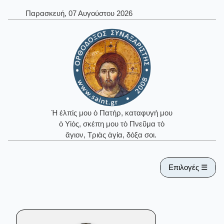
Παρασκευή, 07 Αυγούστου 2026
Ἡ ἐλπίς μου ὁ Πατήρ, καταφυγή μου
ὁ Υἱός, σκέπη μου τὸ Πνεῦμα τὸ
ἅγιον, Τριὰς ἁγία, δόξα σοι.
Επιλογές ☰