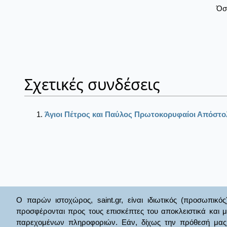
Όσ
Σχετικές συνδέσεις
Άγιοι Πέτρος και Παύλος Πρωτοκορυφαίοι Απόστο
Ο παρών ιστοχώρος, saint.gr, είναι ιδιωτικός (προσωπικός
προσφέρονται προς τους επισκέπτες του αποκλειστικά και 
παρεχομένων πληροφοριών. Εάν, δίχως την πρόθεσή μας θί