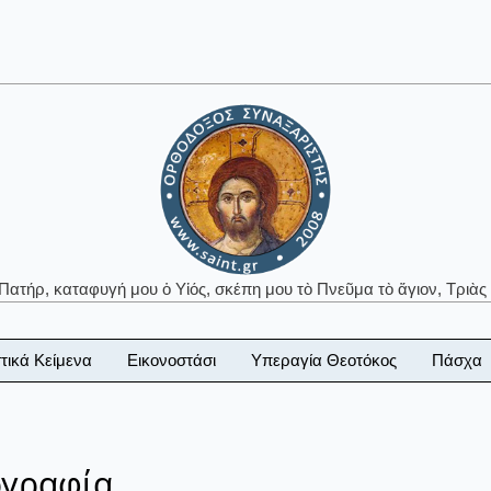
 Πατήρ, καταφυγή μου ὁ Υἱός, σκέπη μου τὸ Πνεῦμα τὸ ἅγιον, Τριὰς 
τικά Κείμενα
Εικονοστάσι
Υπεραγία Θεοτόκος
Πάσχα
ογραφία