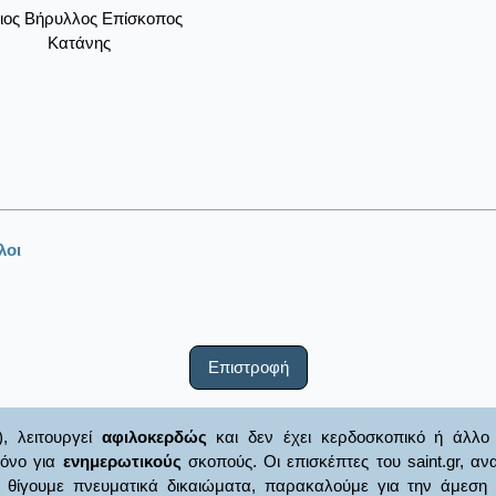
ιος Βήρυλλος Επίσκοπος
Κατάνης
λοι
Επιστροφή
), λειτουργεί
αφιλοκερδώς
και δεν έχει κερδοσκοπικό ή άλλο 
μόνο για
ενημερωτικούς
σκοπούς. Οι επισκέπτες του saint.gr, α
γουμε πνευματικά δικαιώματα, παρακαλούμε για την άμεση ενημ