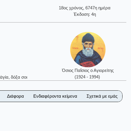
18ος χρόνος, 6747η ημέρα
Έκδοση: 4η
Όσιος Παΐσιος ο Αγιορείτης
(1924 - 1994)
ἁγία, δόξα σοι
Διάφορα
Ενδιαφέροντα κείμενα
Σχετικά με εμάς