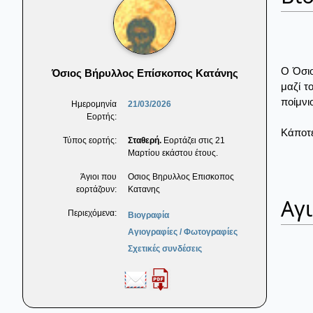
Ο Όσιο
Όσιος Βήρυλλος Επίσκοπος Κατάνης
μαζί τ
ποίμνι
Ημερομηνία
21/03/2026
Εορτής:
Κάποτε
Τύπος εορτής:
Σταθερή.
Εορτάζει στις 21
Μαρτίου εκάστου έτους.
Άγιοι που
Οσιος Βηρυλλος Επισκοπος
εορτάζουν:
Κατανης
Αγ
Περιεχόμενα:
Βιογραφία
Αγιογραφίες / Φωτογραφίες
Σχετικές συνδέσεις