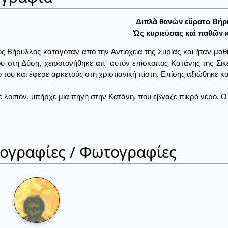
Διπλᾶ θανὼν εὕρατο Βήρ
Ὡς κυριεύσας καὶ παθῶν κ
ς Βήρυλλος καταγόταν από την Αντιόχεια της Συρίας και ήταν μα
ου στη Δύση, χειροτονήθηκε απ' αυτόν επίσκοπος Κατάνης της Σικ
ο του και έφερε αρκετούς στη χριστιανική πίστη. Επίσης αξιώθηκε κ
 λοιπόν, υπήρχε μια πηγή στην Κατάνη, που έβγαζε πικρό νερό. Ο Ά
ιογραφίες / Φωτογραφίες