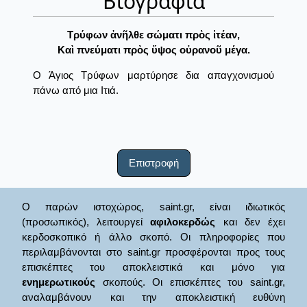
Βιογραφία
Τρύφων ἀνῆλθε σώματι πρὸς ἰτέαν,
Καὶ πνεύματι πρὸς ὕψος οὐρανοῦ μέγα.
Ο Άγιος Τρύφων μαρτύρησε δια απαγχονισμού
πάνω από μια Ιτιά.
Επιστροφή
Ο παρών ιστοχώρος, saint.gr, είναι ιδιωτικός
(προσωπικός), λειτουργεί
αφιλοκερδώς
και δεν έχει
κερδοσκοπικό ή άλλο σκοπό. Οι πληροφορίες που
περιλαμβάνονται στο saint.gr προσφέρονται προς τους
επισκέπτες του αποκλειστικά και μόνο για
ενημερωτικούς
σκοπούς. Οι επισκέπτες του saint.gr,
αναλαμβάνουν και την αποκλειστική ευθύνη