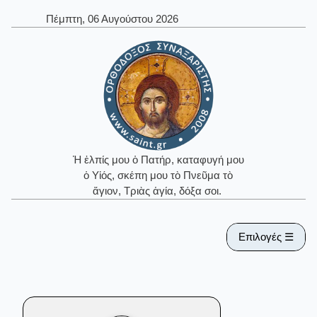
Πέμπτη, 06 Αυγούστου 2026
Ἡ ἐλπίς μου ὁ Πατήρ, καταφυγή μου
ὁ Υἱός, σκέπη μου τὸ Πνεῦμα τὸ
ἅγιον, Τριὰς ἁγία, δόξα σοι.
Επιλογές ☰