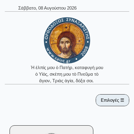
Σάββατο, 08 Αυγούστου 2026
Ἡ ἐλπίς μου ὁ Πατήρ, καταφυγή μου
ὁ Υἱός, σκέπη μου τὸ Πνεῦμα τὸ
ἅγιον, Τριὰς ἁγία, δόξα σοι.
Επιλογές ☰