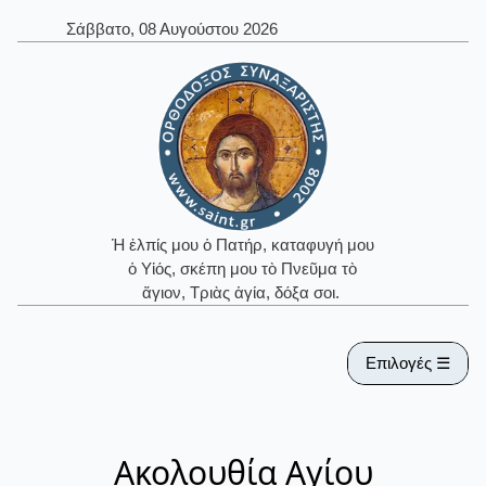
Σάββατο, 08 Αυγούστου 2026
Ἡ ἐλπίς μου ὁ Πατήρ, καταφυγή μου
ὁ Υἱός, σκέπη μου τὸ Πνεῦμα τὸ
ἅγιον, Τριὰς ἁγία, δόξα σοι.
Επιλογές ☰
Ακολουθία Αγίου