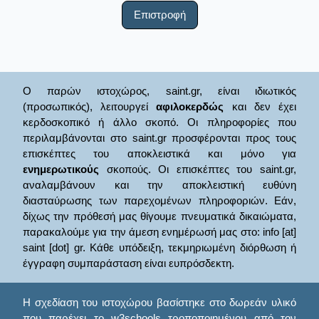
Επιστροφή
Ο παρών ιστοχώρος, saint.gr, είναι ιδιωτικός
(προσωπικός), λειτουργεί
αφιλοκερδώς
και δεν έχει
κερδοσκοπικό ή άλλο σκοπό. Οι πληροφορίες που
περιλαμβάνονται στο saint.gr προσφέρονται προς τους
επισκέπτες του αποκλειστικά και μόνο για
ενημερωτικούς
σκοπούς. Οι επισκέπτες του saint.gr,
αναλαμβάνουν και την αποκλειστική ευθύνη
διασταύρωσης των παρεχομένων πληροφοριών. Εάν,
δίχως την πρόθεσή μας θίγουμε πνευματικά δικαιώματα,
παρακαλούμε για την άμεση ενημέρωσή μας στο: info [at]
saint [dot] gr. Κάθε υπόδειξη, τεκμηριωμένη διόρθωση ή
έγγραφη συμπαράσταση είναι ευπρόσδεκτη.
Η σχεδίαση του ιστοχώρου βασίστηκε στο δωρεάν υλικό
που παρέχει το
w3schools
τροποποιημένου από τον