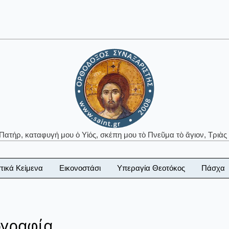
 Πατήρ, καταφυγή μου ὁ Υἱός, σκέπη μου τὸ Πνεῦμα τὸ ἅγιον, Τριὰς 
τικά Κείμενα
Εικονοστάσι
Υπεραγία Θεοτόκος
Πάσχα
ογραφία