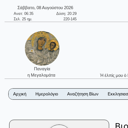
Σάββατο, 08 Αυγούστου 2026
Ανατ: 06:35
Δύση: 20:29
Σελ. 25 ημ.
220-145
Παναγία
η Μεγαλομάτα
Ἡ ἐλπίς μου ὁ
Αρχική
Ημερολόγιο
Αναζήτηση Βίων
Εκκλησιασ
Βι