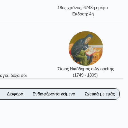
18ος χρόνος, 6748η ημέρα
Έκδοση: 4η
Όσιος Νικόδημος ο Αγιορείτης
(1749 - 1809)
ἁγία, δόξα σοι
Διάφορα
Ενδιαφέροντα κείμενα
Σχετικά με εμάς