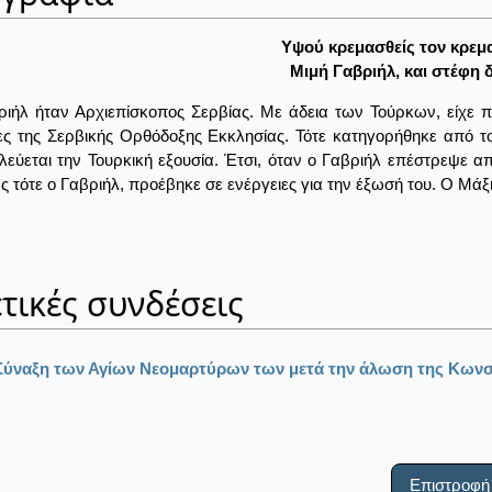
Yψού κρεμασθείς τον κρεμ
Mιμή Γαβριήλ, και στέφη 
ιήλ ήταν Αρχιεπίσκοπος Σερβίας. Με άδεια των Τούρκων, είχε πά
ς της Σερβικής Ορθόδοξης Εκκλησίας. Τότε κατηγορήθηκε από το
λεύεται την Τουρκική εξουσία. Έτσι, όταν ο Γαβριήλ επέστρεψε α
 τότε ο Γαβριήλ, προέβηκε σε ενέργειες για την έξωσή του. Ο Μάξ
τικές συνδέσεις
Σύναξη των Αγίων Νεομαρτύρων των μετά την άλωση της Κων
Επιστροφή