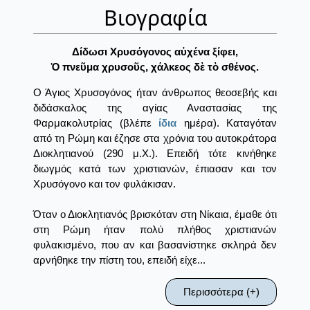
Βιογραφία
Δίδωσι Χρυσόγονος αὐχένα ξίφει,
Ὁ πνεῦμα χρυσοῦς, χάλκεος δὲ τὸ σθένος.
Ο Άγιος Χρυσογόνος ήταν άνθρωπος θεοσεβής και
διδάσκαλος της αγίας Αναστασίας της
Φαρμακολυτρίας (βλέπε
ίδια
ημέρα). Καταγόταν
από τη Ρώμη και έζησε στα χρόνια του αυτοκράτορα
Διοκλητιανού (290 μ.Χ.). Επειδή τότε κινήθηκε
διωγμός κατά των χριστιανών, έπιασαν και τον
Χρυσόγονο και τον φυλάκισαν.
Όταν ο Διοκλητιανός βρισκόταν στη Νίκαια, έμαθε ότι
στη Ρώμη ήταν πολύ πλήθος χριστιανών
φυλακισμένο, που αν και βασανίστηκε σκληρά δεν
αρνήθηκε την πίστη του, επειδή είχε...
Περισσότερα (+)