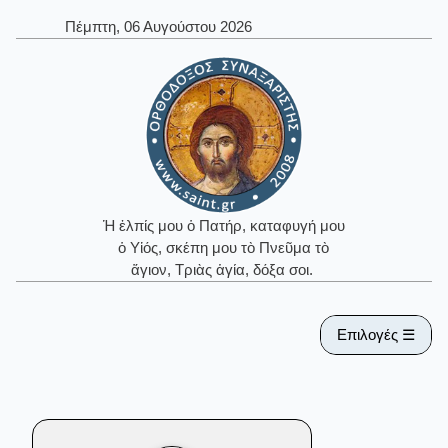
Πέμπτη, 06 Αυγούστου 2026
Ἡ ἐλπίς μου ὁ Πατήρ, καταφυγή μου
ὁ Υἱός, σκέπη μου τὸ Πνεῦμα τὸ
ἅγιον, Τριὰς ἁγία, δόξα σοι.
Επιλογές ☰