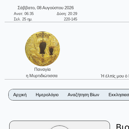
Σάββατο, 08 Αυγούστου 2026
Ανατ: 06:35
Δύση: 20:29
Σελ. 25 ημ.
220-145
Παναγία
η Μυρτιδιώτισσα
Ἡ ἐλπίς μου ὁ
Αρχική
Ημερολόγιο
Αναζήτηση Βίων
Εκκλησιασ
Βι