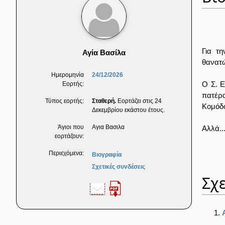
Για τ
Αγία Βασίλα
θανατώ
Ημερομηνία
24/12/2026
Ο Σ. Ε
Εορτής:
πατέρα
Τύπος εορτής:
Σταθερή.
Εορτάζει στις 24
Κομόδο
Δεκεμβρίου εκάστου έτους.
Άγιοι που
Αγια Βασιλα
Αλλά..
εορτάζουν:
Περιεχόμενα:
Βιογραφία
Σχετικές συνδέσεις
Σχε