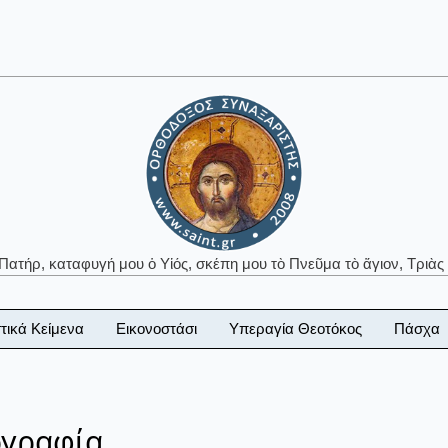
 Πατήρ, καταφυγή μου ὁ Υἱός, σκέπη μου τὸ Πνεῦμα τὸ ἅγιον, Τριὰς 
τικά Κείμενα
Εικονοστάσι
Υπεραγία Θεοτόκος
Πάσχα
ογραφία