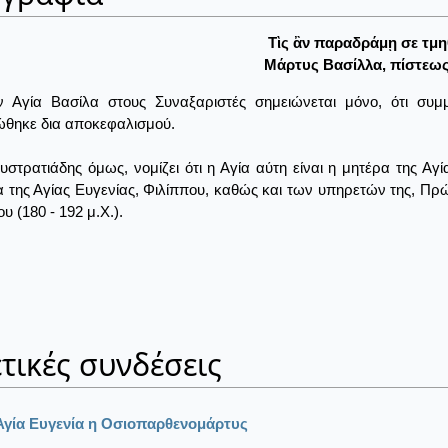
Τὶς ἂν παραδράμῃ σε τμηθ
Μάρτυς Βασίλλα, πίστεως 
ην Αγία Βασίλα στους Συναξαριστές σημειώνεται μόνο, ότι συ
θηκε δια αποκεφαλισμού.
υστρατιάδης όμως, νομίζει ότι η Αγία αύτη είναι η μητέρα της Αγί
 της Αγίας Ευγενίας, Φιλίππου, καθώς και των υπηρετών της, Πρ
υ (180 - 192 μ.Χ.).
.
τικές συνδέσεις
Αγία Ευγενία η Οσιοπαρθενομάρτυς