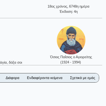
18ος χρόνος, 6748η ημέρα
Έκδοση: 4η
Όσιος Παΐσιος ο Αγιορείτης
(1924 - 1994)
ἁγία, δόξα σοι
Διάφορα
Ενδιαφέροντα κείμενα
Σχετικά με εμάς