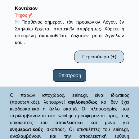
Κοντάκιον
Ἦχος γ’.
Ἡ Παρθένος σήμερον, τὸν προαιώνιον Λόγον, ἐν
Σπηλαίῳ ἔρχεται, ἀποτεκεῖν ἀποῤῥήτως· Χόρευε ἡ
οἰκουμένη ἀκουτισθεῖσα, δόξασον μετὰ Ἀγγέλων
καὶ...
Περισσότερα (+)
Επιστροφή
Ο παρών ιστοχώρος, saint.gr, είναι ιδιωτικός
(προσωπικός), λειτουργεί
αφιλοκερδώς
και δεν έχει
κερδοσκοπικό ή άλλο σκοπό. Οι πληροφορίες που
περιλαμβάνονται στο saint.gr προσφέρονται προς τους
επισκέπτες του αποκλειστικά και μόνο για
ενημερωτικούς
σκοπούς. Οι επισκέπτες του saint.gr,
αναλαμβάνουν και την αποκλειστική ευθύνη