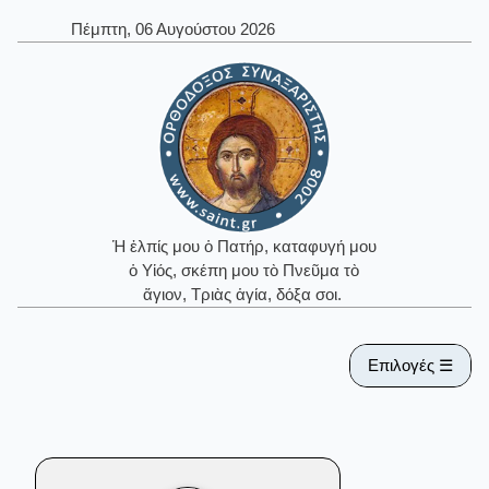
Πέμπτη, 06 Αυγούστου 2026
Ἡ ἐλπίς μου ὁ Πατήρ, καταφυγή μου
ὁ Υἱός, σκέπη μου τὸ Πνεῦμα τὸ
ἅγιον, Τριὰς ἁγία, δόξα σοι.
Επιλογές ☰