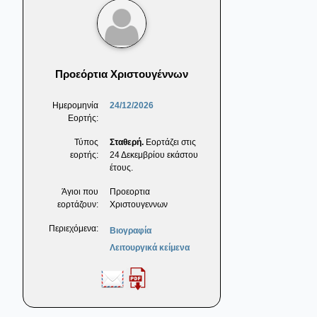
Προεόρτια Χριστουγέννων
Ημερομηνία
24/12/2026
Εορτής:
Τύπος
Σταθερή.
Εορτάζει στις
εορτής:
24 Δεκεμβρίου εκάστου
έτους.
Άγιοι που
Προεορτια
εορτάζουν:
Χριστουγεννων
Περιεχόμενα:
Βιογραφία
Λειτουργικά κείμενα