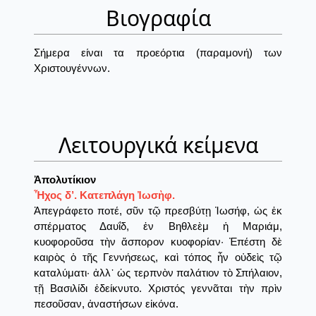
Βιογραφία
Σήμερα είναι τα προεόρτια (παραμονή) των
Χριστουγέννων.
Λειτουργικά κείμενα
Ἀπολυτίκιον
Ἦχος δ’. Κατεπλάγη Ἰωσὴφ.
Ἀπεγράφετο ποτέ, σῦν τῷ πρεσβύτῃ Ἰωσήφ, ὡς ἐκ
σπέρματος Δαυΐδ, ἐν Βηθλεὲμ ἡ Μαριάμ,
κυοφοροῦσα τὴν ἄσπορον κυοφορίαν· Ἐπέστη δὲ
καιρὸς ὁ τῆς Γεννήσεως, καὶ τόπος ἦν οὐδεὶς τῷ
καταλύματι· ἀλλ᾽ ὡς τερπνὸν παλάτιον τὸ Σπήλαιον,
τῇ Βασιλίδι ἐδείκνυτο. Χριστός γεννᾶται τὴν πρὶν
πεσοῦσαν, ἀναστήσων εἰκόνα.