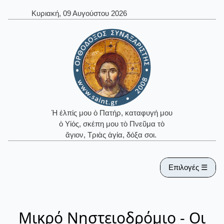
Κυριακή, 09 Αυγούστου 2026
Ἡ ἐλπίς μου ὁ Πατήρ, καταφυγή μου
ὁ Υἱός, σκέπη μου τὸ Πνεῦμα τὸ
ἅγιον, Τριὰς ἁγία, δόξα σοι.
Επιλογές ☰
Μικρό Νηστειοδρόμιο - Οι