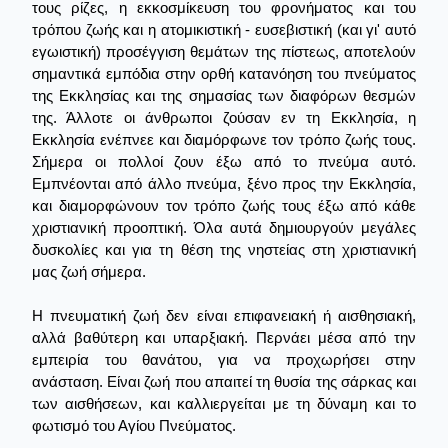
τους ρίζες, η εκκοσμίκευση του φρονήματος και του
τρόπου ζωής και η ατομικιστική - ευσεβιστική (και γι' αυτό
εγωιστική) προσέγγιση θεμάτων της πίστεως, αποτελούν
σημαντικά εμπόδια στην ορθή κατανόηση του πνεύματος
της Εκκλησίας και της σημασίας των διαφόρων θεσμών
της. Άλλοτε οι άνθρωποι ζούσαν εν τη Εκκλησία, η
Εκκλησία ενέπνεε και διαμόρφωνε τον τρόπο ζωής τους.
Σήμερα οι πολλοί ζουν έξω από το πνεύμα αυτό.
Εμπνέονται από άλλο πνεύμα, ξένο προς την Εκκλησία,
και διαμορφώνουν τον τρόπο ζωής τους έξω από κάθε
χριστιανική προοπτική. Όλα αυτά δημιουργούν μεγάλες
δυσκολίες και για τη θέση της νηστείας στη χριστιανική
μας ζωή σήμερα.
Η πνευματική ζωή δεν είναι επιφανειακή ή αισθησιακή,
αλλά βαθύτερη και υπαρξιακή. Περνάει μέσα από την
εμπειρία του θανάτου, για να προχωρήσει στην
ανάσταση. Είναι ζωή που απαιτεί τη θυσία της σάρκας και
των αισθήσεων, και καλλιεργείται με τη δύναμη και το
φωτισμό του Αγίου Πνεύματος.