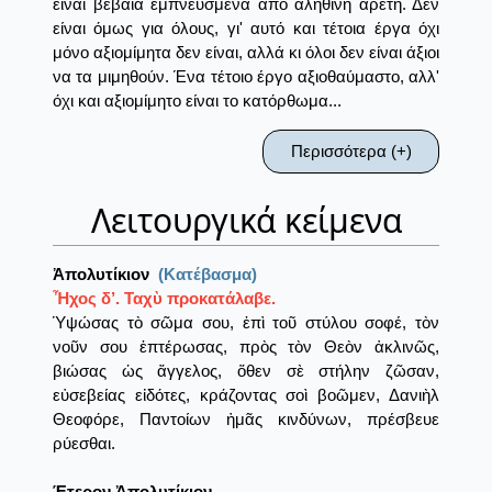
είναι βέβαια εμπνευσμένα από αληθινή αρετή. Δεν
είναι όμως για όλους, γι' αυτό και τέτοια έργα όχι
μόνο αξιομίμητα δεν είναι, αλλά κι όλοι δεν είναι άξιοι
να τα μιμηθούν. Ένα τέτοιο έργο αξιοθαύμαστο, αλλ'
όχι και αξιομίμητο είναι το κατόρθωμα...
Περισσότερα (+)
Λειτουργικά κείμενα
Ἀπολυτίκιον
(Κατέβασμα)
Ἦχος δ’. Ταχὺ προκατάλαβε.
Ὑψώσας τὸ σῶμα σου, ἐπὶ τοῦ στύλου σοφέ, τὸν
νοῦν σου ἐπτέρωσας, πρὸς τὸν Θεὸν ἀκλινῶς,
βιώσας ὡς ἄγγελος, ὅθεν σὲ στήλην ζῶσαν,
εὐσεβείας εἰδότες, κράζοντας σοὶ βοῶμεν, Δανιὴλ
Θεοφόρε, Παντοίων ἠμᾶς κινδύνων, πρέσβευε
ρύεσθαι.
Έτερον Ἀπολυτίκιον