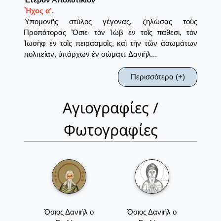
Ἦχος α’.
Ὑπομονῆς στύλος γέγονας, ζηλώσας τοὺς
Προπάτορας Ὅσιε· τὸν Ἰὼβ ἐν τοῖς πάθεσι, τὸν
Ἰωσὴφ ἐν τοῖς πειρασμοῖς, καὶ τὴν τῶν ἀσωμάτων
πολιτείαν, ὑπάρχων ἐν σώματι. Δανιὴλ...
Περισσότερα (+)
Αγιογραφίες /
Φωτογραφίες
Όσιος Δανιήλ ο
Όσιος Δανιήλ ο