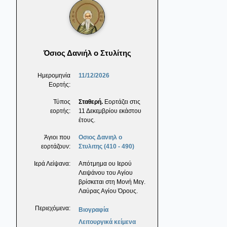
Όσιος Δανιήλ ο Στυλίτης
Ημερομηνία
11/12/2026
Εορτής:
Τύπος
Σταθερή.
Εορτάζει στις
εορτής:
11 Δεκεμβρίου εκάστου
έτους.
Άγιοι που
Οσιος Δανιηλ ο
εορτάζουν:
Στυλιτης (410 - 490)
Ιερά Λείψανα:
Απότμημα ου Ιερού
Λειψάνου του Αγίου
βρίσκεται στη Μονή Μεγ.
Λαύρας Αγίου Όρους.
Περιεχόμενα:
Βιογραφία
Λειτουργικά κείμενα