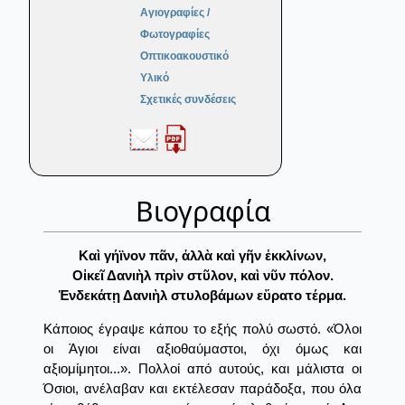
Αγιογραφίες /
Φωτογραφίες
Οπτικοακουστικό
Υλικό
Σχετικές συνδέσεις
Βιογραφία
Καὶ γήϊνον πᾶν, ἀλλὰ καὶ γῆν ἐκκλίνων,
Οἰκεῖ Δανιὴλ πρὶν στῦλον, καὶ νῦν πόλον.
Ἑνδεκάτῃ Δανιὴλ στυλοβάμων εὕρατο τέρμα.
Κάποιος έγραψε κάπου το εξής πολύ σωστό. «Όλοι
οι Άγιοι είναι αξιοθαύμαστοι, όχι όμως και
αξιομίμητοι...». Πολλοί από αυτούς, και μάλιστα οι
Όσιοι, ανέλαβαν και εκτέλεσαν παράδοξα, που όλα