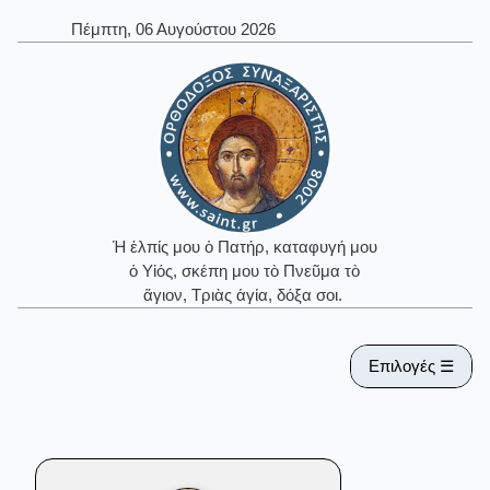
Πέμπτη, 06 Αυγούστου 2026
Ἡ ἐλπίς μου ὁ Πατήρ, καταφυγή μου
ὁ Υἱός, σκέπη μου τὸ Πνεῦμα τὸ
ἅγιον, Τριὰς ἁγία, δόξα σοι.
Επιλογές ☰