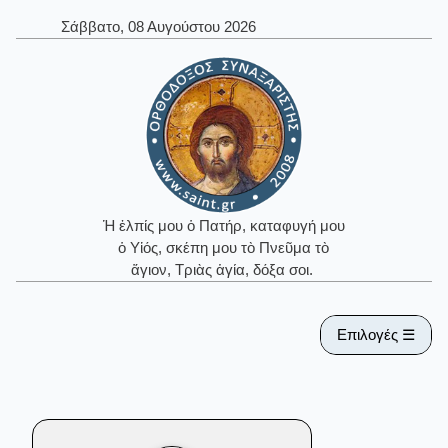
Σάββατο, 08 Αυγούστου 2026
Ἡ ἐλπίς μου ὁ Πατήρ, καταφυγή μου
ὁ Υἱός, σκέπη μου τὸ Πνεῦμα τὸ
ἅγιον, Τριὰς ἁγία, δόξα σοι.
Επιλογές ☰