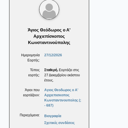
Άγιος Θεόδωρος ο Α'
Αρχιεπίσκοπος
Κωνσταντινούπολης
Ημερομηνία
27/12/2026
Εορτής:
Τύπος
Σταθερή.
Εορτάζει στις
εορτής:
27 Δεκεμβρίου εκάστου
έτους.
Άγιοι που
Αγιος Θεοδωρος ο Α'
εορτάζουν:
Αρχιεπισκοπος
Κωνσταντινουπολης (;
- 687)
Περιεχόμενα:
Βιογραφία
Σχετικές συνδέσεις