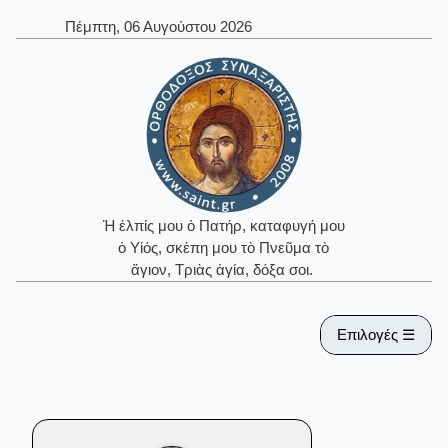
Πέμπτη, 06 Αυγούστου 2026
Ἡ ἐλπίς μου ὁ Πατήρ, καταφυγή μου
ὁ Υἱός, σκέπη μου τὸ Πνεῦμα τὸ
ἅγιον, Τριὰς ἁγία, δόξα σοι.
Επιλογές ☰