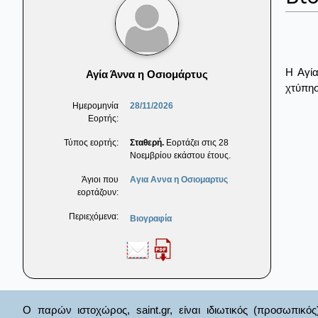
Η Αγί
Αγία Άννα η Οσιομάρτυς
χτύπησ
Ημερομηνία
28/11/2026
Εορτής:
Τύπος εορτής:
Σταθερή.
Εορτάζει στις 28
Νοεμβρίου εκάστου έτους.
Άγιοι που
Αγια Αννα η Οσιομαρτυς
εορτάζουν:
Περιεχόμενα:
Βιογραφία
Ο παρών ιστοχώρος, saint.gr, είναι ιδιωτικός (προσωπικός