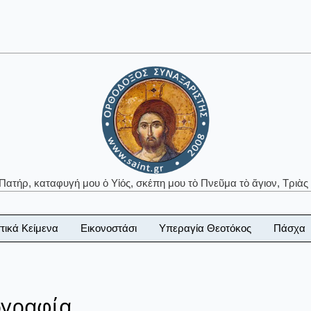
 Πατήρ, καταφυγή μου ὁ Υἱός, σκέπη μου τὸ Πνεῦμα τὸ ἅγιον, Τριὰς 
τικά Κείμενα
Εικονοστάσι
Υπεραγία Θεοτόκος
Πάσχα
ογραφία