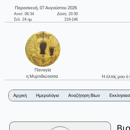
Παρασκευή, 07 Αυγούστου 2026
Ανατ: 06:34
Δύση: 20:30
Σελ. 24 ημ.
219-146
Παναγία
η Μυρτιδιώτισσα
Ἡ ἐλπίς μου ὁ
Αρχική
Ημερολόγιο
Αναζήτηση Βίων
Εκκλησιασ
Βι