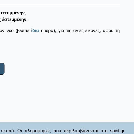
τετυμμένην,
 ἐστεμμένην.
τον νέο (βλέπε
ίδια
ημέρα), για τις άγιες εικόνες, αφού τη
σκοπό. Οι πληροφορίες που περιλαμβάνονται στο saint.gr