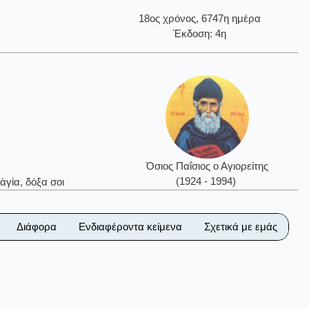
18ος χρόνος, 6747η ημέρα
Έκδοση: 4η
Όσιος Παΐσιος ο Αγιορείτης
(1924 - 1994)
ἁγία, δόξα σοι
Διάφορα
Ενδιαφέροντα κείμενα
Σχετικά με εμάς