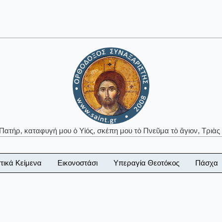
 Πατήρ, καταφυγή μου ὁ Υἱός, σκέπη μου τὸ Πνεῦμα τὸ ἅγιον, Τριὰς 
τικά Κείμενα
Εικονοστάσι
Υπεραγία Θεοτόκος
Πάσχα