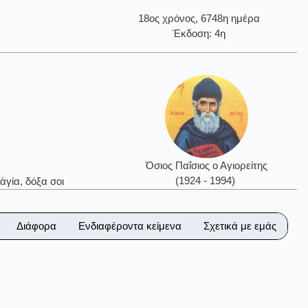
18ος χρόνος, 6748η ημέρα
Έκδοση: 4η
Όσιος Παΐσιος ο Αγιορείτης
(1924 - 1994)
ἁγία, δόξα σοι
Διάφορα
Ενδιαφέροντα κείμενα
Σχετικά με εμάς