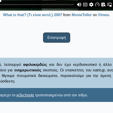
What is that? (Τι είναι αυτό;) 2007
from
MovieTeller
on
Vimeo
.
Επιστροφή
), λειτουργεί
αφιλοκερδώς
και δεν έχει κερδοσκοπικό ή άλλο 
μόνο για
ενημερωτικούς
σκοπούς. Οι επισκέπτες του saint.gr, α
γουμε πνευματικά δικαιώματα, παρακαλούμε για την άμεση ενημ
όσδεκτη.
αρέχει το
w3schools
τροποποιημένου από τον ix8ys.