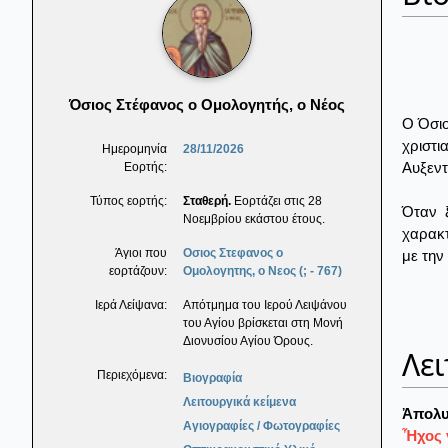
Όσιος Στέφανος ο Ομολογητής, ο Νέος
Ο Όσιο
χριστ
Ημερομηνία
28/11/2026
Αυξεντ
Εορτής:
Τύπος εορτής:
Σταθερή.
Εορτάζει στις 28
Όταν 
Νοεμβρίου εκάστου έτους.
χαρακτ
Άγιοι που
Οσιος Στεφανος ο
με την
εορτάζουν:
Ομολογητης, ο Νεος (; - 767)
Ιερά Λείψανα:
Απότμημα του Ιερού Λειψάνου
του Αγίου βρίσκεται στη Μονή
Διονυσίου Αγίου Όρους.
Λει
Περιεχόμενα:
Βιογραφία
Λειτουργικά κείμενα
Ἀπολυ
Αγιογραφίες / Φωτογραφίες
Ἦχος γ