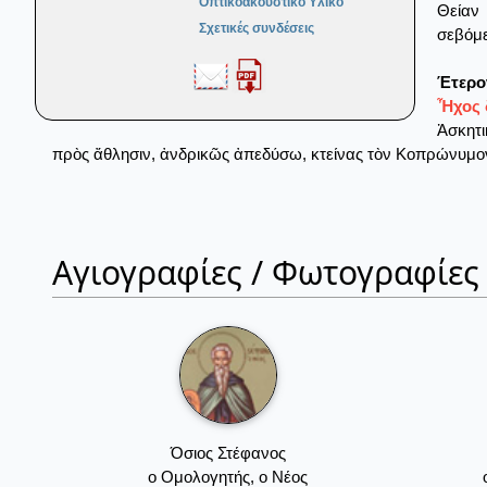
Οπτικοακουστικό Υλικό
Θείαν
Σχετικές συνδέσεις
σεβόμε
Έτερο
Ἦχος 
Ἀσκητι
πρὸς ἄθλησιν, ἀνδρικῶς ἀπεδύσω, κτείνας τὸν Κοπρώνυμον
Αγιογραφίες / Φωτογραφίες
Όσιος Στέφανος
ο Ομολογητής, ο Νέος