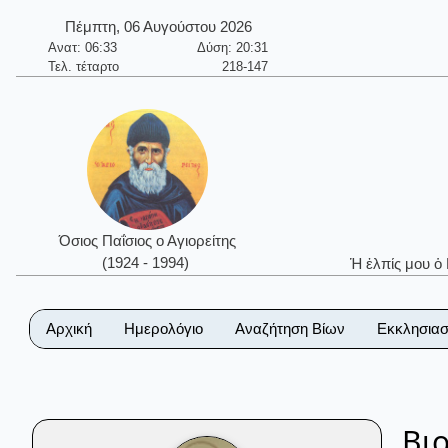
Πέμπτη, 06 Αυγούστου 2026
Ανατ: 06:33
Δύση: 20:31
Τελ. τέταρτο
218-147
Όσιος Παΐσιος ο Αγιορείτης
(1924 - 1994)
Ἡ ἐλπίς μου ὁ
Αρχική
Ημερολόγιο
Αναζήτηση Βίων
Εκκλησιασ
Βι