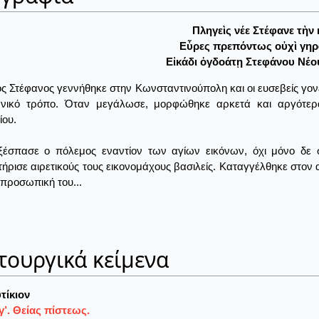
Πληγεὶς νέε Στέφανε τὴν
Εὗρες πρεπόντως οὐχὶ γηρ
Εἰκάδι ὀγδοάτῃ Στεφάνου Νέο
ς Στέφανος γεννήθηκε στην Κωνσταντινούπολη και οι ευσεβείς γον
ιανικό τρόπο. Όταν μεγάλωσε, μορφώθηκε αρκετά και αργότερ
ίου.
ξέσπασε ο πόλεμος εναντίον των αγίων εικόνων, όχι μόνο δε σ
ήρισε αιρετικούς τους εικονομάχους βασιλείς. Καταγγέλθηκε στο
 προσωπική του...
τουργικά κείμενα
τίκιον
’. Θείας πίστεως.