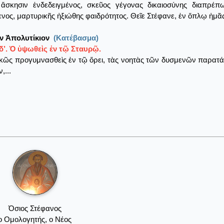
 ἄσκησιν ἐνδεδειγμένος, σκεῦος γέγονας δικαιοσύνης διαπρέπω
νος, μαρτυρικῆς ἠξιώθης φαιδρότητος. Θεῖε Στέφανε, ἐν ὅπλῳ ἡμᾶς
ν Ἀπολυτίκιον
(Κατέβασμα)
δ’. Ὁ ὑψωθεὶς ἐν τῷ Σταυρῷ.
κῶς προγυμνασθεὶς ἐν τῷ ὄρει, τὰς νοητὰς τῶν δυσμενῶν παρατά
,...
Όσιος Στέφανος
ο Ομολογητής, ο Νέος