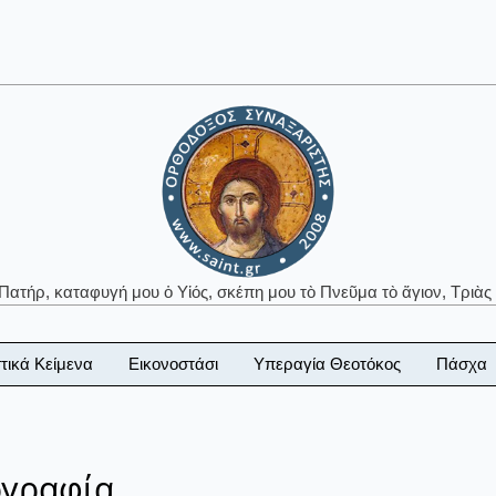
 Πατήρ, καταφυγή μου ὁ Υἱός, σκέπη μου τὸ Πνεῦμα τὸ ἅγιον, Τριὰς 
τικά Κείμενα
Εικονοστάσι
Υπεραγία Θεοτόκος
Πάσχα
ογραφία