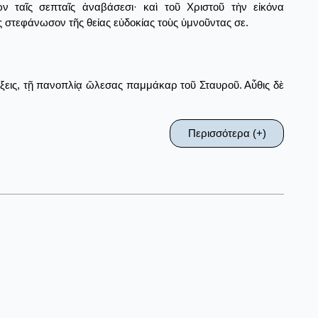
ν ταῖς σεπταῖς ἀναβάσεσι· καὶ τοῦ Χριστοῦ τὴν εἰκόνα
 στεφάνωσον τῆς θείας εὐδοκίας τοὺς ὑμνοῦντας σε.
ξεις, τῇ πανοπλίᾳ ὤλεσας παμμάκαρ τοῦ Σταυροῦ. Αὖθις δὲ
Περισσότερα (+)