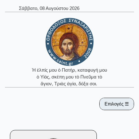
Σάββατο, 08 Αυγούστου 2026
Ἡ ἐλπίς μου ὁ Πατήρ, καταφυγή μου
ὁ Υἱός, σκέπη μου τὸ Πνεῦμα τὸ
ἅγιον, Τριὰς ἁγία, δόξα σοι.
Επιλογές ☰