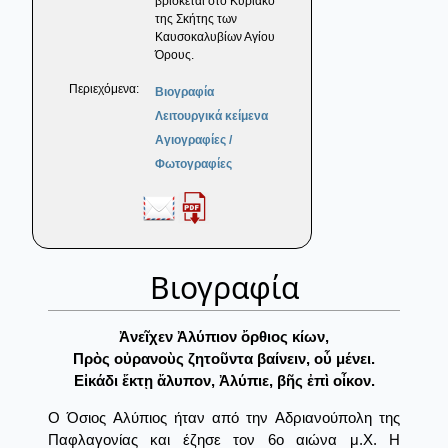
βρίσκεται στο Κυριακό
της Σκήτης των
Καυσοκαλυβίων Αγίου
Όρους.
Περιεχόμενα:
Βιογραφία
Λειτουργικά κείμενα
Αγιογραφίες /
Φωτογραφίες
Βιογραφία
Ἀνεῖχεν Ἀλύπιον ὄρθιος κίων,
Πρὸς οὐρανοὺς ζητοῦντα βαίνειν, οὗ μένει.
Εἰκάδι ἕκτῃ ἄλυπον, Ἀλύπιε, βῆς ἐπὶ οἶκον.
Ο Όσιος Αλύπιος ήταν από την Αδριανούπολη της
Παφλαγονίας και έζησε τον 6ο αιώνα μ.Χ. Η