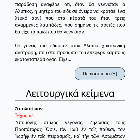
παράδοση αναφέρει ότι, όταν θα γεννιόταν ο
Αλύπιος, η μητέρα του είδε σε όνειρο να κρατάει ένα
λευκό αρνί που στα κέρατά του ήταν τρεις
αναμμένες λαμπάδες, που σήμαινε τις αρετές που
θα είχε το παιδί που θα γεννιόταν.
Οι γονείς του έδωσαν στον Αλύπιο χριστιανική
ανατροφή, που στο πρόσωπο του επέφερε καρπούς
εκατονταπλασίονας. Είχε...
Περισσότερα (+)
Λειτουργικά κείμενα
Ἀπολυτίκιον
Ἦχος α’.
Ὑπομονῆς στῦλος γέγονας, ζηλώσας τοὺς
Προπάτορας Ὅσιε, τὸν Ἰὼβ ἐν τοῖς πάθεσι, τὸν
Ἰωσὴφ ἐν τοῖς πειρασμοῖς, καὶ τὴν τῶν Ἀσωμάτων