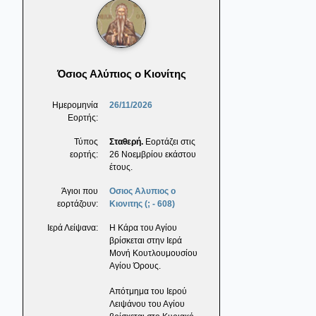
Όσιος Αλύπιος ο Κιονίτης
Ημερομηνία
26/11/2026
Εορτής:
Τύπος
Σταθερή.
Εορτάζει στις
εορτής:
26 Νοεμβρίου εκάστου
έτους.
Άγιοι που
Οσιος Αλυπιος ο
εορτάζουν:
Κιονιτης (; - 608)
Ιερά Λείψανα:
Η Κάρα του Αγίου
βρίσκεται στην Ιερά
Μονή Κουτλουμουσίου
Αγίου Όρους.
Απότμημα του Ιερού
Λειψάνου του Αγίου