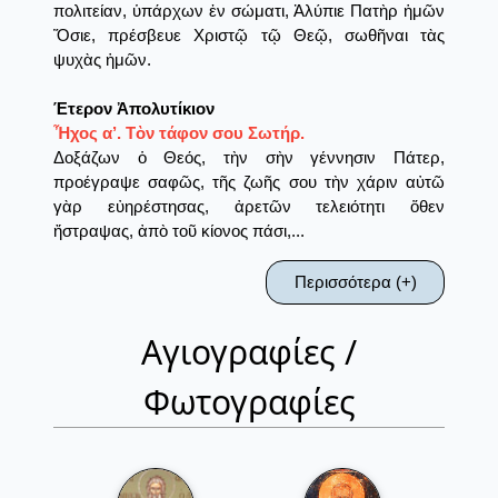
πολιτείαν, ὑπάρχων ἐν σώματι, Ἀλύπιε Πατὴρ ἡμῶν
Ὅσιε, πρέσβευε Χριστῷ τῷ Θεῷ, σωθῆναι τὰς
ψυχὰς ἡμῶν.
Έτερον Ἀπολυτίκιον
Ἦχος α’. Τὸν τάφον σου Σωτήρ.
Δοξάζων ὁ Θεός, τὴν σὴν γέννησιν Πάτερ,
προέγραψε σαφῶς, τῆς ζωῆς σου τὴν χάριν αὐτῶ
γὰρ εὐηρέστησας, ἀρετῶν τελειότητι ὅθεν
ἤστραψας, ἀπὸ τοῦ κίονος πάσι,...
Περισσότερα (+)
Αγιογραφίες /
Φωτογραφίες