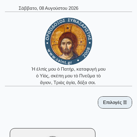
Σάββατο, 08 Αυγούστου 2026
Ἡ ἐλπίς μου ὁ Πατήρ, καταφυγή μου
ὁ Υἱός, σκέπη μου τὸ Πνεῦμα τὸ
ἅγιον, Τριὰς ἁγία, δόξα σοι.
Επιλογές ☰