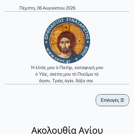
Πέμπτη, 06 Αυγούστου 2026
Ἡ ἐλπίς μου ὁ Πατήρ, καταφυγή μου
ὁ Υἱός, σκέπη μου τὸ Πνεῦμα τὸ
ἅγιον, Τριὰς ἁγία, δόξα σοι.
Επιλογές ☰
Ακολουθία Αγίου