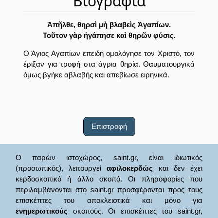
Βιογραφία
Ἀπῆλθε, θηρσὶ μὴ βλαβεὶς Ἀγαπίων.
Τοῦτον γὰρ ἠγάπησε καὶ θηρῶν φύσις.
Ο Άγιος Αγαπίων επειδή ομολόγησε τον Χριστό, τον
έριξαν για τροφή στα άγρια θηρία. Θαυματουργικά
όμως βγήκε αβλαβής και απεβίωσε ειρηνικά.
Επιστροφή
Ο παρών ιστοχώρος, saint.gr, είναι ιδιωτικός
(προσωπικός), λειτουργεί
αφιλοκερδώς
και δεν έχει
κερδοσκοπικό ή άλλο σκοπό. Οι πληροφορίες που
περιλαμβάνονται στο saint.gr προσφέρονται προς τους
επισκέπτες του αποκλειστικά και μόνο για
ενημερωτικούς
σκοπούς. Οι επισκέπτες του saint.gr,