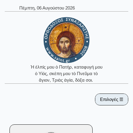
Πέμπτη, 06 Αυγούστου 2026
Ἡ ἐλπίς μου ὁ Πατήρ, καταφυγή μου
ὁ Υἱός, σκέπη μου τὸ Πνεῦμα τὸ
ἅγιον, Τριὰς ἁγία, δόξα σοι.
Επιλογές ☰