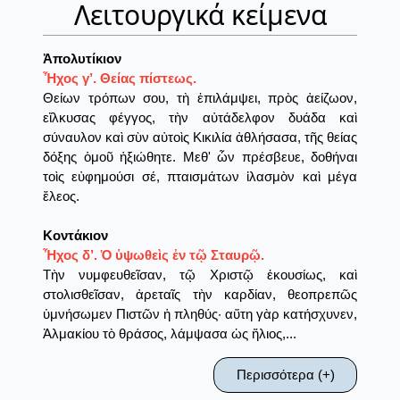
Λειτουργικά κείμενα
Ἀπολυτίκιον
Ἦχος γ’. Θείας πίστεως.
Θείων τρόπων σου, τὴ ἐπιλάμψει, πρὸς ἀείζωον,
εἴλκυσας φέγγος, τὴν αὐτάδελφον δυάδα καὶ
σύναυλον καὶ σὺν αὐτοὶς Κικιλία ἀθλήσασα, τῆς θείας
δόξης ὁμοῦ ἠξιώθητε. Μεθ' ὧν πρέσβευε, δοθήναι
τοὶς εὐφημούσι σέ, πταισμάτων ἱλασμὸν καὶ μέγα
ἔλεος.
Κοντάκιον
Ἦχος δ’. Ὁ ὑψωθεὶς ἐν τῷ Σταυρῷ.
Τὴν νυμφευθεῖσαν, τῷ Χριστῷ ἑκουσίως, καὶ
στολισθεῖσαν, ἀρεταῖς τὴν καρδίαν, θεοπρεπῶς
ὑμνήσωμεν Πιστῶν ἡ πληθύς· αὕτη γὰρ κατήσχυνεν,
Ἀλμακίου τὸ θράσος, λάμψασα ὡς ἥλιος,...
Περισσότερα (+)