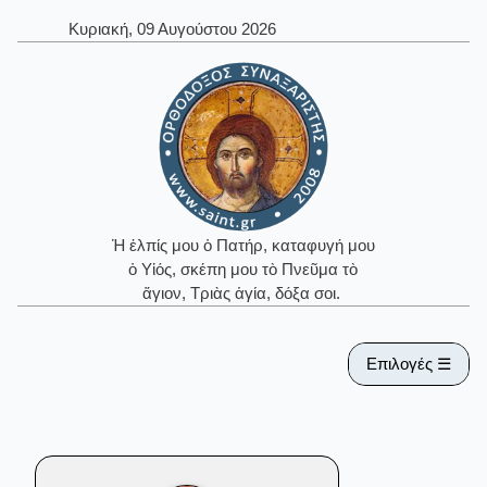
Κυριακή, 09 Αυγούστου 2026
Ἡ ἐλπίς μου ὁ Πατήρ, καταφυγή μου
ὁ Υἱός, σκέπη μου τὸ Πνεῦμα τὸ
ἅγιον, Τριὰς ἁγία, δόξα σοι.
Επιλογές ☰