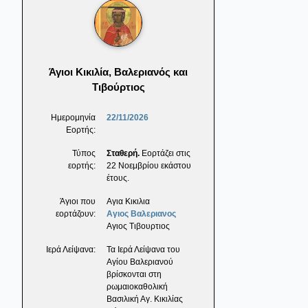
Άγιοι Κικιλία, Βαλεριανός και
Τιβούρτιος
Ημερομηνία
22/11/2026
Εορτής:
Τύπος
Σταθερή.
Εορτάζει στις
εορτής:
22 Νοεμβρίου εκάστου
έτους.
Άγιοι που
Αγια Κικιλια
εορτάζουν:
Αγιος Βαλεριανος
Αγιος Τιβουρτιος
Ιερά Λείψανα:
Τα Ιερά Λείψανα του
Αγίου Βαλεριανού
βρίσκονται στη
ρωμαιοκαθολική
Βασιλική Αγ. Κικιλίας