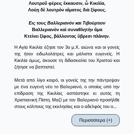
Λουτροῦ φέρεις ἔκκαυσιν, ὦ Κικιλία,
Λούῃ δὲ λουτρὸν αἵματος διὰ ξίφους.
Εις τους Βαλλεριανόν και Τιβούρτιον
Βαλλεριανὸν καὶ συναθλητὴν ἅμα
Κτείνει ξίφος, βάλλοντας ὕβρεσι πλάνην.
Η Αγία Κικιλία έζησε τον 3ο μ.Χ. αιώνα και οι γονείς
της ήταν ειδωλολάτρες και μάλιστα ευγενείς. Η
Κικιλία όμως, άκουσε τη διδασκαλία του Χριστού και
ζήτησε να βαπτιστεί.
Μετά από λίγο καιρό, οι γονείς της την πάντρεψαν
με ένα ευγενή νέο το Βαλεριανό, ο οποίος υπό την
επίδραση της Κικιλίας ασπάστηκε κι αυτός τη
Χριστιανική Πίστη. Μαζί με τον Βαλεριανό προσήλθε
στους κόλπους της εκκλησίας και ο αδελφός του ο...
Περισσότερα (+)