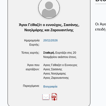
Οι Άγι
Άγιοι Γεϊθαζέτ ο ευνούχος, Σασάνης,
επειδή
Νοηλμάρης και Ζαρουαντίνης
Ημερομηνία
20/11/2026
Εορτής:
Τύπος εορτής:
Σταθερή.
Εορτάζει στις 20
Νοεμβρίου εκάστου έτους.
Άγιοι που
Αγιος Γεϊθαζετ ο Ευνουχος
εορτάζουν:
Αγιος Σασανης
Αγιος Νοηλμαρης
Αγιος Ζαρουαντινης
Περιεχόμενα:
Βιογραφία