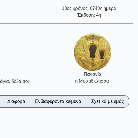
18ος χρόνος, 6749η ημέρα
Έκδοση: 4η
Παναγία
η Μυρτιδιώτισσα
ἁγία, δόξα σοι
Διάφορα
Ενδιαφέροντα κείμενα
Σχετικά με εμάς