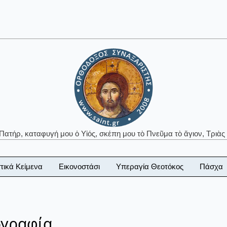
 Πατήρ, καταφυγή μου ὁ Υἱός, σκέπη μου τὸ Πνεῦμα τὸ ἅγιον, Τριὰς 
τικά Κείμενα
Εικονοστάσι
Υπεραγία Θεοτόκος
Πάσχα
ογραφία