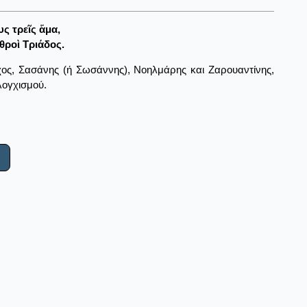
υς τρεῖς ἅμα,
θροὶ Τριάδος.
ούχος, Σασάνης (ή Σωσάννης), Νοηλμάρης και Ζαρουαντίνης,
λογχισμού.