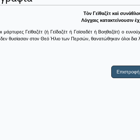
Τὸν Γεϊθαζὲτ καὶ συνάθλο
Λόγχαις κατακτείνουσιν ἐχ
οι μάρτυρες Γεϊθαζέτ (ή Γεϊδαζέτ ή Γαϊσαδέτ ή Βοηθαζάτ) ο ευν
 δεν θυσίασαν στον Θεό Ήλιο των Περσών, θανατώθηκαν όλοι δια 
Επιστροφή