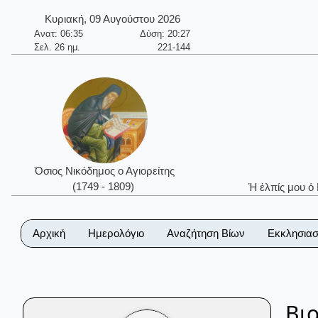
Κυριακή, 09 Αυγούστου 2026
Ανατ: 06:35
Δύση: 20:27
Σελ. 26 ημ.
221-144
Όσιος Νικόδημος ο Αγιορείτης
(1749 - 1809)
Ἡ ἐλπίς μου ὁ
Αρχική
Ημερολόγιο
Αναζήτηση Βίων
Εκκλησιασ
Βι