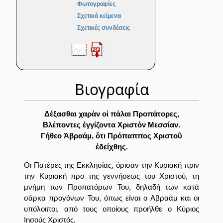
Φωτογραφίες
Σχετικά κείμενα
Σχετικές συνδέσεις
Βιογραφία
Δέξασθαι χαρὰν οἱ πάλαι Προπάτορες,
Βλέποντες ἐγγίζοντα Xριστὸν Μεσσίαν.
Γήθεο Ἀβραάμ, ὅτι Πρόπαππος Χριστοῦ
ἐδείχθης.
Οι Πατέρες της Εκκλησίας, όρισαν την Κυριακή πριν
την Κυριακή προ της γεννήσεως του Χριστού, τη
μνήμη των Προπατόρων Του, δηλαδή των κατά
σάρκα προγόνων Του, όπως είναι ο Αβραάμ και οι
υπόλοιποι, από τους οποίους προήλθε ο Κύριος
Ιησούς Χριστός.