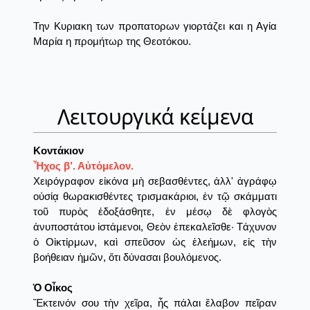
Την Κυριακη των προπατορων γιορτάζει και η Αγία
Μαρία η προμήτωρ της Θεοτόκου.
Λειτουργικά κείμενα
Κοντάκιον
Ἦχος β’. Αὐτόμελον.
Χειρόγραφον εἰκόνα μὴ σεβασθέντες, ἀλλ' ἀγράφῳ
οὐσίᾳ θωρακισθέντες τρισμακάριοι, ἐν τῷ σκάμματι
τοῦ πυρὸς ἐδοξάσθητε, ἐν μέσῳ δὲ φλογὸς
ἀνυποστάτου ἱστάμενοι, Θεὸν ἐπεκαλεῖσθε· Τάχυνον
ὁ Οἰκτίρμων, καὶ σπεῦσον ὡς ἐλεήμων, εἰς τὴν
βοήθειαν ἡμῶν, ὅτι δύνασαι βουλόμενος.
Ὁ Οἶκος
Ἔκτεινόν σου τὴν χεῖρα, ἧς πάλαι ἔλαβον πεῖραν