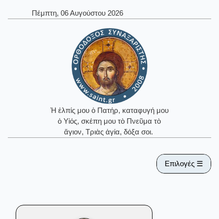
Πέμπτη, 06 Αυγούστου 2026
Ἡ ἐλπίς μου ὁ Πατήρ, καταφυγή μου
ὁ Υἱός, σκέπη μου τὸ Πνεῦμα τὸ
ἅγιον, Τριὰς ἁγία, δόξα σοι.
Επιλογές ☰