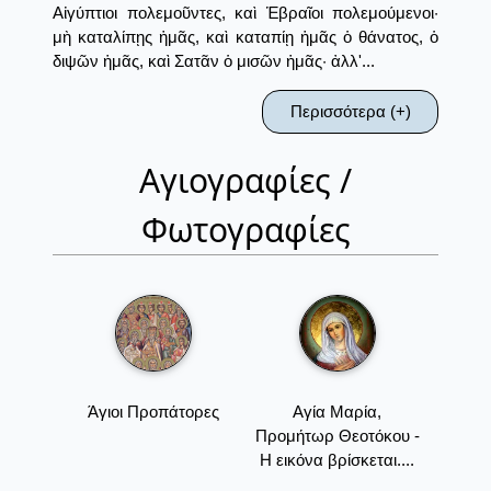
Αἰγύπτιοι πολεμοῦντες, καὶ Ἑβραῖοι πολεμούμενοι·
μὴ καταλίπῃς ἡμᾶς, καὶ καταπίῃ ἡμᾶς ὁ θάνατος, ὁ
διψῶν ἡμᾶς, καὶ Σατᾶν ὁ μισῶν ἡμᾶς· ἀλλ'...
Περισσότερα (+)
Αγιογραφίες /
Φωτογραφίες
Άγιοι Προπάτορες
Αγία Μαρία,
Προμήτωρ Θεοτόκου -
Η εικόνα βρίσκεται....