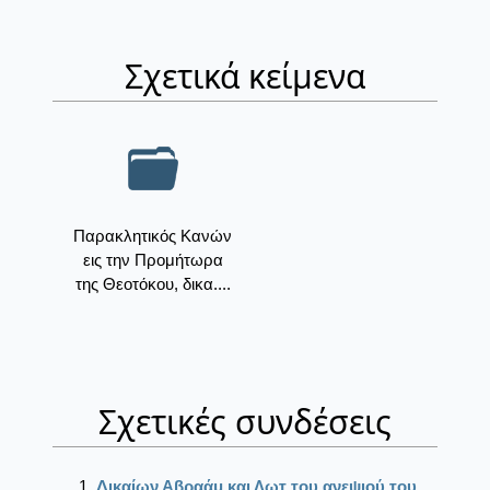
Σχετικά κείμενα
Παρακλητικός Κανών
εις την Προμήτωρα
της Θεοτόκου, δικα....
Σχετικές συνδέσεις
Δικαίων Αβραάμ και Λωτ του ανεψιού του