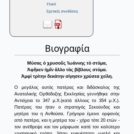
Υλικό
Σχετικές συνδέσεις
Βιογραφία
Μύσας ὁ χρυσοῦς Ἰωάννης τὸ στόμα,
Ἀφῆκεν ἡμῖν ἄλλο τὰς βίβλους στόμα.
Ἀμφὶ τρίτην δεκάτην σίγησεν χρύσεα χείλη.
Ο μεγάλος αυτός πατέρας και διδάσκαλος της
Ανατολικής Ορθόδοξης Εκκλησίας γεννήθηκε στην
Αντιόχεια το 347 μ.Χ.(κατά άλλους το 354 μ.Χ.).
Πατέρας του ήταν ο στρατηγός Σεκούνδος και
μητέρα του η Ανθούσα. Γρήγορα έμεινε ορφανός
από πατέρα, και η μητέρα του - χήρα τότε 20 ετών -
τον ανέθρεψε και τον μόρφωσε κατά τον καλύτερο
χριστιανικό τρόπο. Ήταν ευφυέστατο μυαλό και