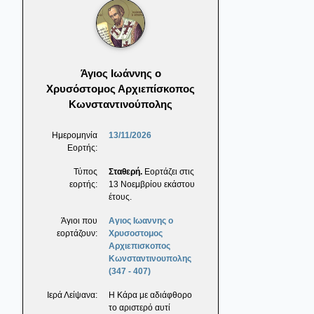
Άγιος Ιωάννης ο
Χρυσόστομος Αρχιεπίσκοπος
Κωνσταντινούπολης
Ημερομηνία
13/11/2026
Εορτής:
Τύπος
Σταθερή.
Εορτάζει στις
εορτής:
13 Νοεμβρίου εκάστου
έτους.
Άγιοι που
Αγιος Ιωαννης ο
εορτάζουν:
Χρυσοστομος
Αρχιεπισκοπος
Κωνσταντινουπολης
(347 - 407)
Ιερά Λείψανα:
Η Κάρα με αδιάφθορο
το αριστερό αυτί