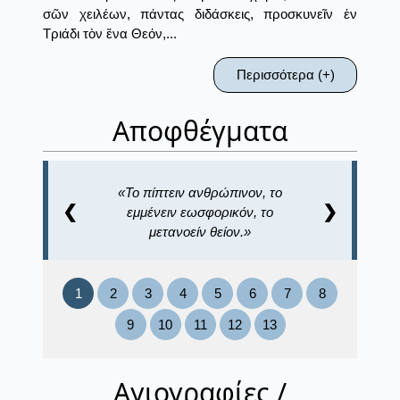
σῶν χειλέων, πάντας διδάσκεις, προσκυνεῖν ἐν
Τριάδι τὸν ἕνα Θεόν,...
Περισσότερα (+)
Αποφθέγματα
Το πίπτειν ανθρώπινον, το
❮
❯
εμμένειν εωσφορικόν, το
μετανοείν θείον.
1
2
3
4
5
6
7
8
9
10
11
12
13
Αγιογραφίες /