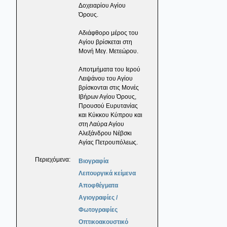
Δοχειαρίου Αγίου
Όρους.
Αδιάφθορο μέρος του
Αγίου βρίσκεται στη
Μονή Μεγ. Μετεώρου.
Αποτμήματα του Ιερού
Λειψάνου του Αγίου
βρίσκονται στις Μονές
Ιβήρων Αγίου Όρους,
Προυσού Ευρυτανίας
και Κύκκου Κύπρου και
στη Λαύρα Αγίου
Αλεξάνδρου Νέβσκι
Αγίας Πετρουπόλεως.
Περιεχόμενα:
Βιογραφία
Λειτουργικά κείμενα
Αποφθέγματα
Αγιογραφίες /
Φωτογραφίες
Οπτικοακουστικό