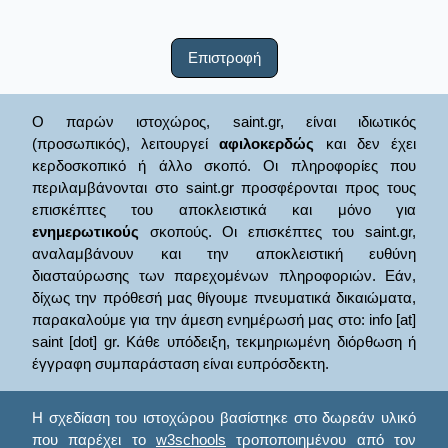
Επιστροφή
Ο παρών ιστοχώρος, saint.gr, είναι ιδιωτικός
(προσωπικός), λειτουργεί
αφιλοκερδώς
και δεν έχει
κερδοσκοπικό ή άλλο σκοπό. Οι πληροφορίες που
περιλαμβάνονται στο saint.gr προσφέρονται προς τους
επισκέπτες του αποκλειστικά και μόνο για
ενημερωτικούς
σκοπούς. Οι επισκέπτες του saint.gr,
αναλαμβάνουν και την αποκλειστική ευθύνη
διασταύρωσης των παρεχομένων πληροφοριών. Εάν,
δίχως την πρόθεσή μας θίγουμε πνευματικά δικαιώματα,
παρακαλούμε για την άμεση ενημέρωσή μας στο: info [at]
saint [dot] gr. Κάθε υπόδειξη, τεκμηριωμένη διόρθωση ή
έγγραφη συμπαράσταση είναι ευπρόσδεκτη.
Η σχεδίαση του ιστοχώρου βασίστηκε στο δωρεάν υλικό
που παρέχει το
w3schools
τροποποιημένου από τον