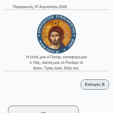
Παρασκευή, 07 Αυγούστου 2026
Ἡ ἐλπίς μου ὁ Πατήρ, καταφυγή μου
ὁ Υἱός, σκέπη μου τὸ Πνεῦμα τὸ
ἅγιον, Τριὰς ἁγία, δόξα σοι.
Επιλογές ☰