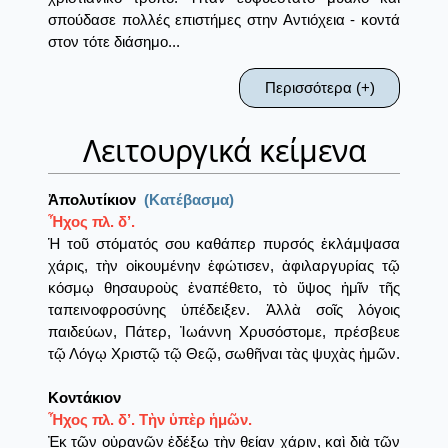
σπούδασε πολλές επιστήμες στην Αντιόχεια - κοντά
στον τότε διάσημο...
Περισσότερα (+)
Λειτουργικά κείμενα
Ἀπολυτίκιον
(Κατέβασμα)
Ἦχος πλ. δ’.
Ἡ τοῦ στόματός σου καθάπερ πυρσός ἐκλάμψασα
χάρις, τὴν οἰκουμένην ἐφώτισεν, ἀφιλαργυρίας τῷ
κόσμῳ θησαυροὺς ἐναπέθετο, τὸ ὕψος ἡμῖν τῆς
ταπεινοφροσύνης ὑπέδειξεν. Ἀλλὰ σοῖς λόγοις
παιδεύων, Πάτερ, Ἰωάννη Χρυσόστομε, πρέσβευε
τῷ Λόγῳ Χριστῷ τῷ Θεῷ, σωθῆναι τὰς ψυχὰς ἡμῶν.
Κοντάκιον
Ἦχος πλ. δ’. Τὴν ὑπὲρ ἡμῶν.
Ἐκ τῶν οὐρανῶν ἐδέξω τὴν θείαν χάριν, καὶ διὰ τῶν