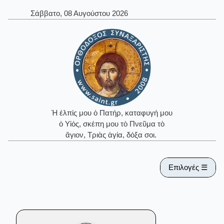
Σάββατο, 08 Αυγούστου 2026
Ἡ ἐλπίς μου ὁ Πατήρ, καταφυγή μου
ὁ Υἱός, σκέπη μου τὸ Πνεῦμα τὸ
ἅγιον, Τριὰς ἁγία, δόξα σοι.
Επιλογές ☰