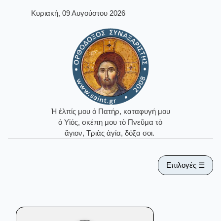
Κυριακή, 09 Αυγούστου 2026
Ἡ ἐλπίς μου ὁ Πατήρ, καταφυγή μου
ὁ Υἱός, σκέπη μου τὸ Πνεῦμα τὸ
ἅγιον, Τριὰς ἁγία, δόξα σοι.
Επιλογές ☰