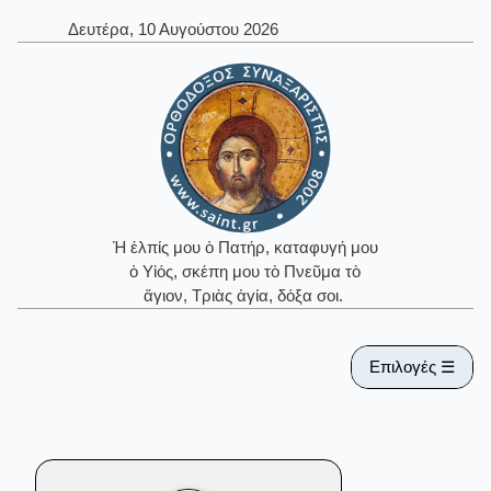
Δευτέρα, 10 Αυγούστου 2026
Ἡ ἐλπίς μου ὁ Πατήρ, καταφυγή μου
ὁ Υἱός, σκέπη μου τὸ Πνεῦμα τὸ
ἅγιον, Τριὰς ἁγία, δόξα σοι.
Επιλογές ☰