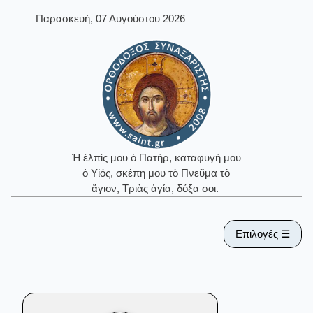
Παρασκευή, 07 Αυγούστου 2026
Ἡ ἐλπίς μου ὁ Πατήρ, καταφυγή μου
ὁ Υἱός, σκέπη μου τὸ Πνεῦμα τὸ
ἅγιον, Τριὰς ἁγία, δόξα σοι.
Επιλογές ☰