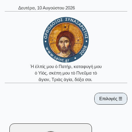
Δευτέρα, 10 Αυγούστου 2026
Ἡ ἐλπίς μου ὁ Πατήρ, καταφυγή μου
ὁ Υἱός, σκέπη μου τὸ Πνεῦμα τὸ
ἅγιον, Τριὰς ἁγία, δόξα σοι.
Επιλογές ☰