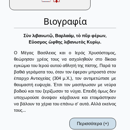
Βιογραφία
Σὺν λιβανωτῷ, Βαρλαάμ, τὸ πῦρ φέρων,
Εὔοσμος ὤφθης λιβανωτὸς Κυρίῳ.
Ο Μέγας Βασίλειος και ο Ιερός Χρυσόστομος,
θεώρησαν χρέος τους να ασχοληθούν στο δίκαιο
εγκώμιο του Ιερού αυτού αθλητή της πίστης. Παρά τα
βαθιά γεράματα του, όταν τον έφεραν μπροστά στον
έπαρχο Αντιοχείας (304 μ.Χ.), τον αντιμετώπισε με
θαυμαστή ευψυχία. Έτσι τον μαστίγωσαν με νεύρα
βοδιού και του ξερίζωσαν τα νύχια. Επειδή όμως δεν
υποχωρούσε άναψαν κάρβουνα και ετοιμάστηκαν
να βάλουν τα χέρια του επάνω σ' αυτά. Αλλά εκείνος
τους...
Περισσότερα (+)