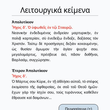
Λειτουργικά κείμενα
Ἀπολυτίκιον
Ἦχος δ’. Ὁ ὑψωθεῖς ἐν τῷ Σταυρῷ.
Νεανικὴν ἐνδεδυμένος ἀνδρείαν μαρτυρικήν, ἐν
πολιᾷ καρτερίαν, σὺ ἐνεδείξω ἔνδοξε, δοξάσας τὸν
Χριστόν. Τούτῳ δὲ προσήγαγες δεξιὰν κεκαυμένην,
ὡς θυσίαν ἄμωμον τὴν ἁγίαν ψυχήν σου.
μεγαλομάρτυς, πρέσβευε ἀεί, πᾶσιν δοθῆναι,
Βαρλαάμ, συγχώρησιν.
Έτερον Ἀπολυτίκιον
Ἦχος δ’.
Ὁ Μάρτυς σου Κύριε, ἐν τῇ ἀθλήσει αὐτοῦ, τὸ στέφος
ἐκομίσατο τῆς ἀφθαρσίας, ἐκ σοῦ τοῦ Θεοῦ ἡμῶν·
ἔχων γὰρ τὴν ἰσχύν σου, τοὺς τυράννους καθεῖλεν
ἔθραυσε καὶ δαιμόνων...
Περισσότερα (+)