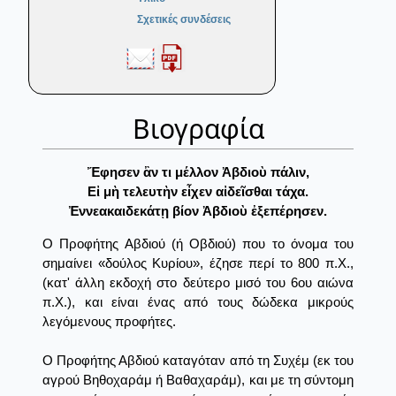
Σχετικές συνδέσεις
Βιογραφία
Ἔφησεν ἂν τι μέλλον Ἀβδιοὺ πάλιν,
Εἰ μὴ τελευτὴν εἶχεν αἰδεῖσθαι τάχα.
Ἐννεακαιδεκάτῃ βίον Ἀβδιοὺ ἐξεπέρησεν.
Ο Προφήτης Αβδιού (ή Οβδιού) που το όνομα του
σημαίνει «δούλος Κυρίου», έζησε περί το 800 π.Χ.,
(κατ' άλλη εκδοχή στο δεύτερο μισό του 6ου αιώνα
π.Χ.), και είναι ένας από τους δώδεκα μικρούς
λεγόμενους προφήτες.
Ο Προφήτης Αβδιού καταγόταν από τη Συχέμ (εκ του
αγρού Βηθοχαράμ ή Βαθαχαράμ), και με τη σύντομη