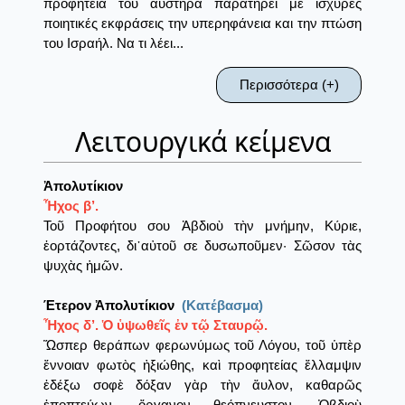
προφητεία του αυστηρά παρατηρεί με ισχυρές
ποιητικές εκφράσεις την υπερηφάνεια και την πτώση
του Ισραήλ. Να τι λέει...
Περισσότερα (+)
Λειτουργικά κείμενα
Ἀπολυτίκιον
Ἦχος β’.
Τοῦ Προφήτου σου Ἀβδιοὺ τὴν μνήμην, Κύριε,
ἑορτάζοντες, δι᾽αὐτοῦ σε δυσωποῦμεν· Σῶσον τὰς
ψυχὰς ἡμῶν.
Έτερον Ἀπολυτίκιον
(Κατέβασμα)
Ἦχος δ’. Ὁ ὑψωθεῖς ἐν τῷ Σταυρῷ.
Ὥσπερ θεράπων φερωνύμως τοῦ Λόγου, τοῦ ὑπὲρ
ἔννοιαν φωτὸς ἠξιώθης, καὶ προφητείας ἔλλαμψιν
ἐδέξω σοφὲ δόξαν γὰρ τὴν ἄυλον, καθαρῶς
ἐποπτεύων, ὄργανον θεόπνευστον, Ὀβδιοὺ