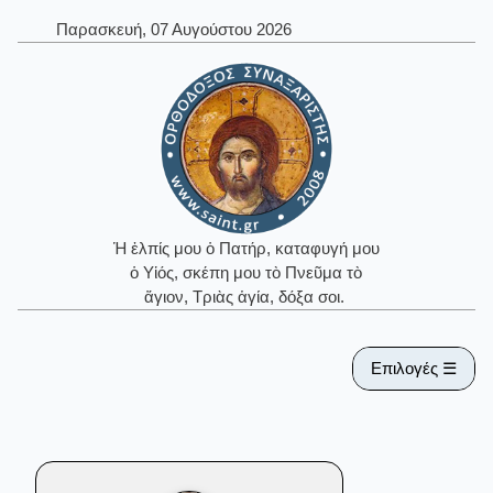
Παρασκευή, 07 Αυγούστου 2026
Ἡ ἐλπίς μου ὁ Πατήρ, καταφυγή μου
ὁ Υἱός, σκέπη μου τὸ Πνεῦμα τὸ
ἅγιον, Τριὰς ἁγία, δόξα σοι.
Επιλογές ☰