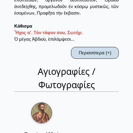
ἀνεδείχθης, προμελωδοῦν ἐν κόσμῳ μυστικῶς, τῶν
ἐσομένων, Προφῆτα τὴν ἔκβασιν.
Κάθισμα
Ἦχος α’. Τὸν τάφον σου, Σωτὴρ.
Ὁ μέγας Ἀβδιοὺ, ἐπιλάμψεσι...
Περισσότερα (+)
Αγιογραφίες /
Φωτογραφίες