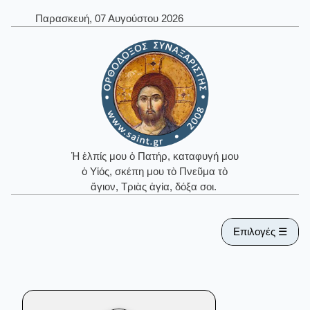
Παρασκευή, 07 Αυγούστου 2026
Ἡ ἐλπίς μου ὁ Πατήρ, καταφυγή μου
ὁ Υἱός, σκέπη μου τὸ Πνεῦμα τὸ
ἅγιον, Τριὰς ἁγία, δόξα σοι.
Επιλογές ☰