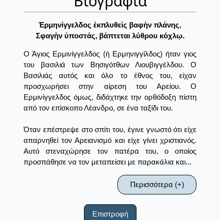
Βιογραφία
Ἑρμηνίγγελδος ἐκπλυθεὶς βαφὴν πλάνης,
Σφαγὴν ὑποστάς, βάπτεται λύθρου κόχλῳ.
Ο Άγιος Ερμινίγγελδος (ή Ερμηνιγγίλδος) ήταν γιος
του βασιλιά των Βησιγότθων Λιουβιγγέλδου. Ο
Βασιλιάς αυτός και όλο το έθνος του, είχαν
προσχωρήσει στην αίρεση του Αρείου. Ο
Ερμινίγγελδος όμως, διδάχτηκε την ορθόδοξη πίστη
από τον επίσκοπο Λέανδρο, σε ένα ταξίδι του.
Όταν επέστρεψε στο σπίτι του, έγινε γνωστό ότι είχε
απαρνηθεί τον Αρειανισμό και είχε γίνει χριστιανός.
Αυτό στεναχώρησε τον πατέρα του, ο οποίος
προσπάθησε να τον μεταπείσει με παρακάλια και...
Περισσότερα (+)
Επιστροφή