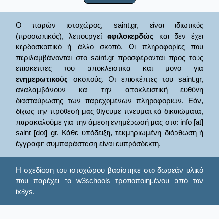
Ο παρών ιστοχώρος, saint.gr, είναι ιδιωτικός
(προσωπικός), λειτουργεί
αφιλοκερδώς
και δεν έχει
κερδοσκοπικό ή άλλο σκοπό. Οι πληροφορίες που
περιλαμβάνονται στο saint.gr προσφέρονται προς τους
επισκέπτες του αποκλειστικά και μόνο για
ενημερωτικούς
σκοπούς. Οι επισκέπτες του saint.gr,
αναλαμβάνουν και την αποκλειστική ευθύνη
διασταύρωσης των παρεχομένων πληροφοριών. Εάν,
δίχως την πρόθεσή μας θίγουμε πνευματικά δικαιώματα,
παρακαλούμε για την άμεση ενημέρωσή μας στο: info [at]
saint [dot] gr. Κάθε υπόδειξη, τεκμηριωμένη διόρθωση ή
έγγραφη συμπαράσταση είναι ευπρόσδεκτη.
Η σχεδίαση του ιστοχώρου βασίστηκε στο δωρεάν υλικό
που παρέχει το
w3schools
τροποποιημένου από τον
ix8ys.