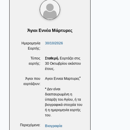
Άγιοι Εννέα Μάρτυρες
Ημερομηνία
30/10/2026
Εορτής:
Τύπος
Σταθερή.
Εορτάζει στις
εορτής:
30 Οκτωβρίου εκάστου
έτους.
*
Άγιοι που
Αγιοι Εννεα Μαρτυρες
εορτάζουν:
*
Δεν είναι
διασταυρωμένη η
ύπαρξη του Αγίου, ή τα
βιογραφικά στοιχεία του
ή η ημερομηνία εορτής
του.
Περιεχόμενα:
Βιογραφία