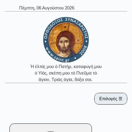
Πέμπτη, 06 Αυγούστου 2026
Ἡ ἐλπίς μου ὁ Πατήρ, καταφυγή μου
ὁ Υἱός, σκέπη μου τὸ Πνεῦμα τὸ
ἅγιον, Τριὰς ἁγία, δόξα σοι.
Επιλογές ☰