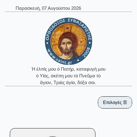
Παρασκευή, 07 Αυγούστου 2026
Ἡ ἐλπίς μου ὁ Πατήρ, καταφυγή μου
ὁ Υἱός, σκέπη μου τὸ Πνεῦμα τὸ
ἅγιον, Τριὰς ἁγία, δόξα σοι.
Επιλογές ☰