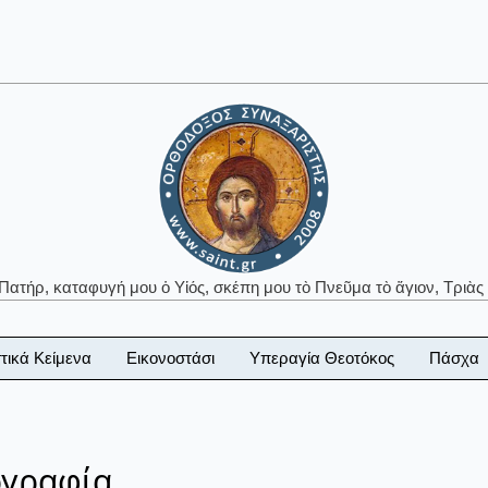
 Πατήρ, καταφυγή μου ὁ Υἱός, σκέπη μου τὸ Πνεῦμα τὸ ἅγιον, Τριὰς 
τικά Κείμενα
Εικονοστάσι
Υπεραγία Θεοτόκος
Πάσχα
ογραφία