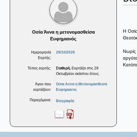
Η Οσία
Οσία Άννα η μετονομασθείσα
Θεοτόκ
Eυφημιανός
Νωρίς 
Ημερομηνία
29/10/2026
αργότε
Εορτής:
Κατόπι
Τύπος εορτής:
Σταθερή.
Εορτάζει στις 29
Οκτωβρίου εκάστου έτους.
Άγιοι που
Οσια Αννα η Μετονομασθεισα
εορτάζουν:
Eυφημιανος
Περιεχόμενα:
Βιογραφία