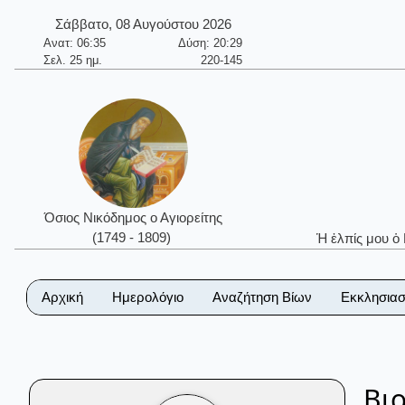
Σάββατο, 08 Αυγούστου 2026
Ανατ: 06:35
Δύση: 20:29
Σελ. 25 ημ.
220-145
Όσιος Νικόδημος ο Αγιορείτης
(1749 - 1809)
Ἡ ἐλπίς μου ὁ
Αρχική
Ημερολόγιο
Αναζήτηση Βίων
Εκκλησιασ
Βι