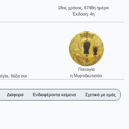
18ος χρόνος, 6748η ημέρα
Έκδοση: 4η
Παναγία
η Μυρτιδιώτισσα
ἁγία, δόξα σοι
Διάφορα
Ενδιαφέροντα κείμενα
Σχετικά με εμάς