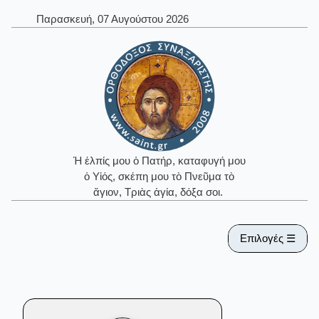
Παρασκευή, 07 Αυγούστου 2026
Ἡ ἐλπίς μου ὁ Πατήρ, καταφυγή μου
ὁ Υἱός, σκέπη μου τὸ Πνεῦμα τὸ
ἅγιον, Τριὰς ἁγία, δόξα σοι.
Επιλογές ☰