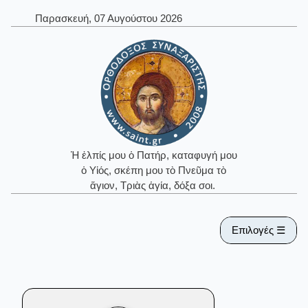
Παρασκευή, 07 Αυγούστου 2026
Ἡ ἐλπίς μου ὁ Πατήρ, καταφυγή μου
ὁ Υἱός, σκέπη μου τὸ Πνεῦμα τὸ
ἅγιον, Τριὰς ἁγία, δόξα σοι.
Επιλογές ☰