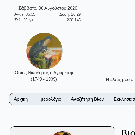
Σάββατο, 08 Αυγούστου 2026
Ανατ: 06:35
Δύση: 20:29
Σελ. 25 ημ.
220-145
Όσιος Νικόδημος ο Αγιορείτης
(1749 - 1809)
Ἡ ἐλπίς μου ὁ
Αρχική
Ημερολόγιο
Αναζήτηση Βίων
Εκκλησιασ
Βι