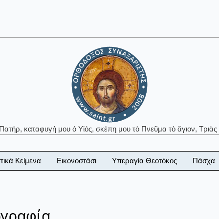
 Πατήρ, καταφυγή μου ὁ Υἱός, σκέπη μου τὸ Πνεῦμα τὸ ἅγιον, Τριὰς 
τικά Κείμενα
Εικονοστάσι
Υπεραγία Θεοτόκος
Πάσχα
ογραφία