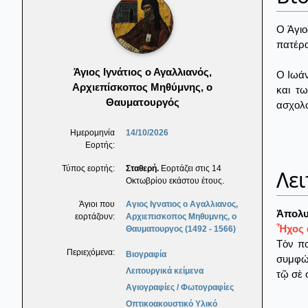
Ο Άγιο
πατέρα
Άγιος Ιγνάτιος ο Αγαλλιανός,
Ο Ιωάν
Αρχιεπίσκοπος Μηθύμνης, ο
και τ
Θαυματουργός
ασχολο
Ημερομηνία
14/10/2026
Εορτής:
Τύπος εορτής:
Σταθερή.
Εορτάζει στις 14
Λει
Οκτωβρίου εκάστου έτους.
Άγιοι που
Αγιος Ιγνατιος ο Αγαλλιανος,
Ἀπολυ
εορτάζουν:
Αρχιεπισκοπος Μηθυμνης, ο
Ἦχος α
Θαυματουργος (1492 - 1566)
Τὸν πο
Περιεχόμενα:
Βιογραφία
συμφών
Λειτουργικά κείμενα
τῷ σὲ 
Αγιογραφίες / Φωτογραφίες
Οπτικοακουστικό Υλικό