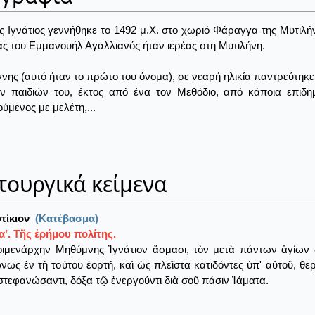
ς Ιγνάτιος γεννήθηκε το 1492 μ.Χ. στο χωριό Φάραγγα της Μυτιλ
ς του Εμμανουήλ Αγαλλιανός ήταν ιερέας στη Μυτιλήνη.
νης (αυτό ήταν το πρώτο του όνομα), σε νεαρή ηλικία παντρεύτηκε κ
ων παιδιών του, έκτος από ένα τον Μεθόδιο, από κάποια επιδη
ύμενος με μελέτη,...
τουργικά κείμενα
τίκιον
(Κατέβασμα)
’. Τῆς ἐρήμου πολίτης.
ιμενάρχην Μηθύμνης Ἰγνάτιον ἄσμασι, τὸν μετὰ πάντων ἁγίων 
ως ἐν τὴ τούτου ἑορτή, καὶ ὡς πλεῖστα κατιδόντες ὑπ' αὐτοῦ, 
στεφανώσαντι, δόξα τῷ ἐνεργούντι διὰ σοῦ πάσιν Ἰάματα.