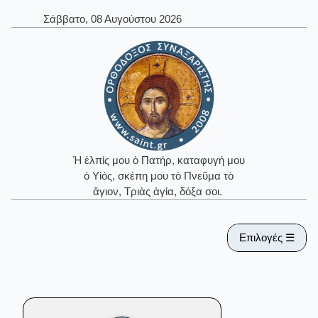
Σάββατο, 08 Αυγούστου 2026
Ἡ ἐλπίς μου ὁ Πατήρ, καταφυγή μου
ὁ Υἱός, σκέπη μου τὸ Πνεῦμα τὸ
ἅγιον, Τριὰς ἁγία, δόξα σοι.
Επιλογές ☰