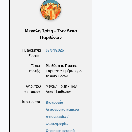
Μεγάλη Τρίτη - Των Δέκα
Παρθένων
Ημερομηνία
07/04/2026
Εορτής:
Τύπος
Με βάση το Πάσχα.
εορτής:
Εορτάζει 5 ημέρες πριν
το Άγιο Πάσχα.
Άγιοι που
Μεγαλη Τριτη - Των
εορτάζουν:
Δεκα Παρθενων
Περιεχόμενα:
Βιογραφία
Λειτουργικά κείμενα
Αγιογραφίες /
Φωτογραφίες
Οπτικοακουστικό