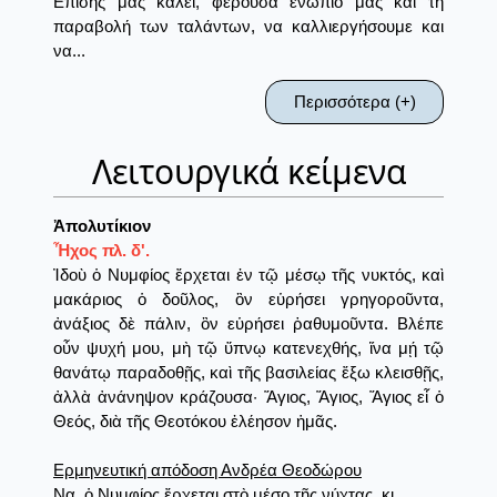
Επίσης μας καλεί, φέρουσα ενώπιό μας και τη
παραβολή των ταλάντων, να καλλιεργήσουμε και
να...
Περισσότερα (+)
Λειτουργικά κείμενα
Ἀπολυτίκιον
Ἦχος πλ. δ'.
Ἰδοὺ ὁ Νυμφίος ἔρχεται ἐν τῷ μέσῳ τῆς νυκτός, καὶ
μακάριος ὁ δοῦλος, ὃν εὑρήσει γρηγοροῦντα,
ἀνάξιος δὲ πάλιν, ὃν εὑρήσει ῥαθυμοῦντα. Βλέπε
οὖν ψυχή μου, μὴ τῷ ὕπνῳ κατενεχθής, ἵνα μῄ τῷ
θανάτῳ παραδοθῇς, καὶ τῆς βασιλείας ἔξω κλεισθῇς,
ἀλλὰ ἀνάνηψον κράζουσα· Ἅγιος, Ἅγιος, Ἅγιος εἶ ὁ
Θεός, διὰ τῆς Θεοτόκου ἐλέησον ἡμᾶς.
Ερμηνευτική απόδοση Ανδρέα Θεοδώρου
Να, ὁ Νυμφίος ἔρχεται στὸ μέσο τῆς νύχτας, κι...