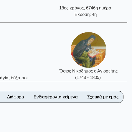
18ος χρόνος, 6746η ημέρα
Έκδοση: 4η
Όσιος Νικόδημος ο Αγιορείτης
(1749 - 1809)
ἁγία, δόξα σοι
Διάφορα
Ενδιαφέροντα κείμενα
Σχετικά με εμάς