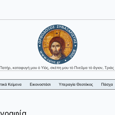
 Πατήρ, καταφυγή μου ὁ Υἱός, σκέπη μου τὸ Πνεῦμα τὸ ἅγιον, Τριὰς 
τικά Κείμενα
Εικονοστάσι
Υπεραγία Θεοτόκος
Πάσχα
ογραφία