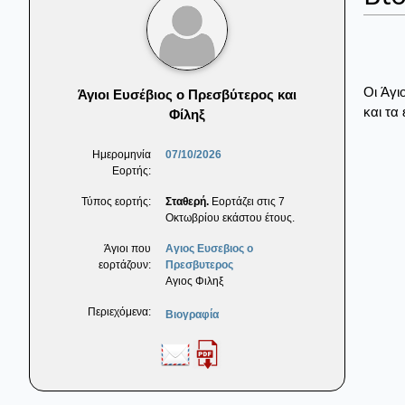
Οι Άγι
Άγιοι Ευσέβιος ο Πρεσβύτερος και
και τα
Φίληξ
Ημερομηνία
07/10/2026
Εορτής:
Τύπος εορτής:
Σταθερή.
Εορτάζει στις 7
Οκτωβρίου εκάστου έτους.
Άγιοι που
Αγιος Ευσεβιος ο
εορτάζουν:
Πρεσβυτερος
Αγιος Φιληξ
Περιεχόμενα:
Βιογραφία