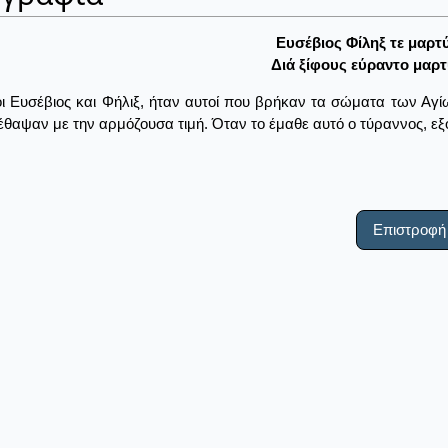
Eυσέβιος Φίληξ τε μαρτ
Διά ξίφους εύραντο μαρτ
οι Ευσέβιος και Φήλιξ, ήταν αυτοί που βρήκαν τα σώματα των Αγί
 έθαψαν με την αρμόζουσα τιμή. Όταν το έμαθε αυτό ο τύραννος, ε
Επιστροφή