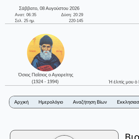
Σάββατο, 08 Αυγούστου 2026
Ανατ: 06:35
Δύση: 20:29
Σελ. 25 ημ.
220-145
Όσιος Παΐσιος ο Αγιορείτης
(1924 - 1994)
Ἡ ἐλπίς μου ὁ
Αρχική
Ημερολόγιο
Αναζήτηση Βίων
Εκκλησιασ
Βι