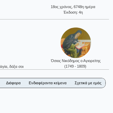
18ος χρόνος, 6748η ημέρα
Έκδοση: 4η
Όσιος Νικόδημος ο Αγιορείτης
(1749 - 1809)
ἁγία, δόξα σοι
Διάφορα
Ενδιαφέροντα κείμενα
Σχετικά με εμάς