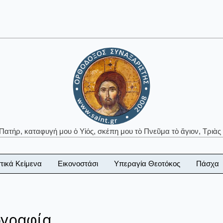
 Πατήρ, καταφυγή μου ὁ Υἱός, σκέπη μου τὸ Πνεῦμα τὸ ἅγιον, Τριὰς 
τικά Κείμενα
Εικονοστάσι
Υπεραγία Θεοτόκος
Πάσχα
ογραφία