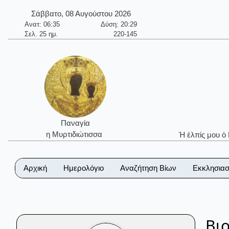
Σάββατο, 08 Αυγούστου 2026
Ανατ: 06:35
Δύση: 20:29
Σελ. 25 ημ.
220-145
Παναγία
η Μυρτιδιώτισσα
Ἡ ἐλπίς μου ὁ
Αρχική
Ημερολόγιο
Αναζήτηση Βίων
Εκκλησιασ
Βι