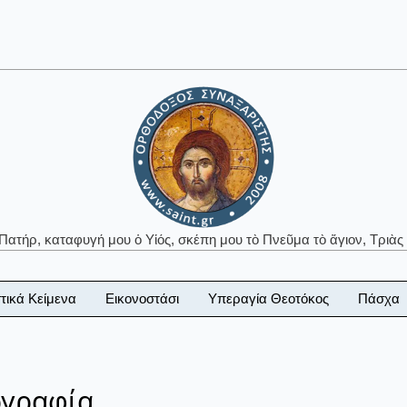
 Πατήρ, καταφυγή μου ὁ Υἱός, σκέπη μου τὸ Πνεῦμα τὸ ἅγιον, Τριὰς 
τικά Κείμενα
Εικονοστάσι
Υπεραγία Θεοτόκος
Πάσχα
ογραφία