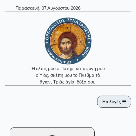
Παρασκευή, 07 Αυγούστου 2026
Ἡ ἐλπίς μου ὁ Πατήρ, καταφυγή μου
ὁ Υἱός, σκέπη μου τὸ Πνεῦμα τὸ
ἅγιον, Τριὰς ἁγία, δόξα σοι.
Επιλογές ☰