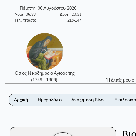
Πέμπτη, 06 Αυγούστου 2026
Ανατ: 06:33
Δύση: 20:31
Τελ. τέταρτο
218-147
Όσιος Νικόδημος ο Αγιορείτης
(1749 - 1809)
Ἡ ἐλπίς μου ὁ
Αρχική
Ημερολόγιο
Αναζήτηση Βίων
Εκκλησιασ
Βι