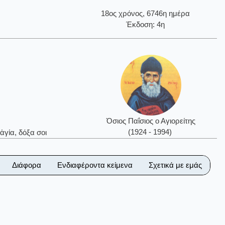
18ος χρόνος, 6746η ημέρα
Έκδοση: 4η
Όσιος Παΐσιος ο Αγιορείτης
(1924 - 1994)
ἁγία, δόξα σοι
Διάφορα
Ενδιαφέροντα κείμενα
Σχετικά με εμάς