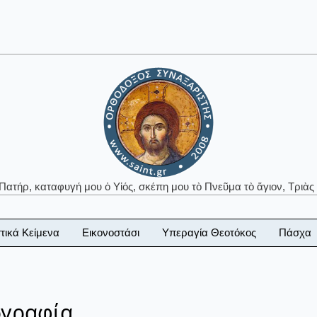
 Πατήρ, καταφυγή μου ὁ Υἱός, σκέπη μου τὸ Πνεῦμα τὸ ἅγιον, Τριὰς 
τικά Κείμενα
Εικονοστάσι
Υπεραγία Θεοτόκος
Πάσχα
ογραφία