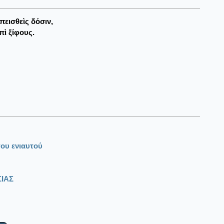
εισθεὶς δόσιν,
ὶ ξίφους.
ου ενιαυτού
ΙΑΣ