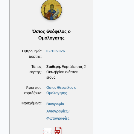
Όσιος Θεόφιλος ο
Ομολογητής
Ημερομηνία
02/10/2026
Εορτής:
Τύπος
Σταθερή.
Εορτάζει στις 2
εορτής:
Οκτωβρίου εκάστου
έτους.
Άγιοι που
Οσιος Θεοφιλος ο
εορτάζουν:
Ομολογητης
Περιεχόμενα:
Βιογραφία
Αγιογραφίες /
Φωτογραφίες