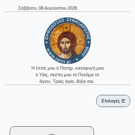
Σάββατο, 08 Αυγούστου 2026
Ἡ ἐλπίς μου ὁ Πατήρ, καταφυγή μου
ὁ Υἱός, σκέπη μου τὸ Πνεῦμα τὸ
ἅγιον, Τριὰς ἁγία, δόξα σοι.
Επιλογές ☰