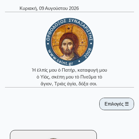
Κυριακή, 09 Αυγούστου 2026
Ἡ ἐλπίς μου ὁ Πατήρ, καταφυγή μου
ὁ Υἱός, σκέπη μου τὸ Πνεῦμα τὸ
ἅγιον, Τριὰς ἁγία, δόξα σοι.
Επιλογές ☰