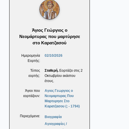
Άγιος Γεώργιος ο
Νεομάρτυρας που μαρτύρησε
στο Καρατζασού
Ημερομηνία
02/10/2026
Εορτής:
Τύπος
Σταθερή.
Εορτάζει στις 2
εορτής:
Οκτωβρίου εκάστου
έτους.
Άγιοι που
Αγιος Γεωργιος ο
εορτάζουν:
Νεομαρτυρας Που
Μαρτυρησε Στο
Καρατζασου (; - 1794)
Περιεχόμενα:
Βιογραφία
Αγιογραφίες /