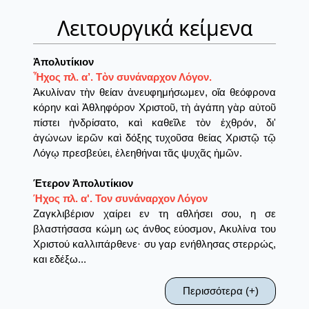
Λειτουργικά κείμενα
Ἀπολυτίκιον
Ἦχος πλ. α’. Τὸν συνάναρχον Λόγον.
Ἀκυλίναν τὴν θείαν ἀνευφημήσωμεν, οἴα θεόφρονα
κόρην καὶ Ἀθληφόρον Χριστοῦ, τὴ ἀγάπη γὰρ αὐτοῦ
πίστει ἠνδρίσατο, καὶ καθεῖλε τὸν ἐχθρόν, δι'
ἀγώνων ἱερῶν καὶ δόξης τυχοῦσα θείας Χριστῷ τῷ
Λόγῳ πρεσβεύει, ἐλεηθήναι τᾶς ψυχᾶς ἠμῶν.
Έτερον Ἀπολυτίκιον
Ήχος πλ. α'. Τον συνάναρχον Λόγον
Ζαγκλιβέριον χαίρει εν τη αθλήσει σου, η σε
βλαστήσασα κώμη ως άνθος εύοσμον, Ακυλίνα του
Χριστού καλλιπάρθενε· συ γαρ ενήθλησας στερρώς,
και εδέξω...
Περισσότερα (+)