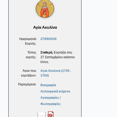
Αγία Ακυλίνα
Ημερομηνία
27/09/2026
Εορτής:
Τύπος
Σταθερή.
Εορτάζει στις
εορτής:
27 Σεπτεμβρίου εκάστου
έτους.
Άγιοι που
Αγια Ακυλινα (1745 -
εορτάζουν:
1764)
Περιεχόμενα:
Βιογραφία
Λειτουργικά κείμενα
Αγιογραφίες /
Φωτογραφίες