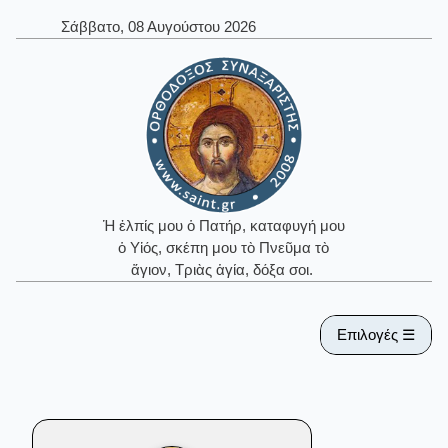
Σάββατο, 08 Αυγούστου 2026
Ἡ ἐλπίς μου ὁ Πατήρ, καταφυγή μου
ὁ Υἱός, σκέπη μου τὸ Πνεῦμα τὸ
ἅγιον, Τριὰς ἁγία, δόξα σοι.
Επιλογές ☰